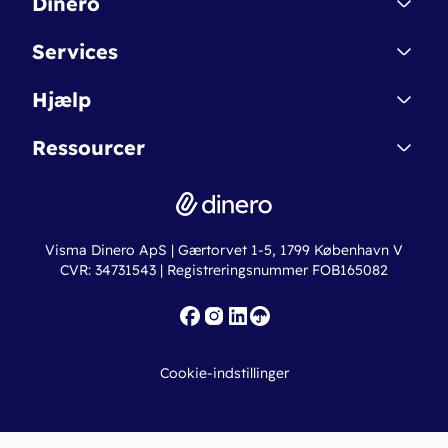
Dinero
Kontakt
Services
Affiliate
Dinero Starter
Hjælp
Betingelser & Sikkerhed
Dinero Starter+
Nye funktioner
Regnskabsordbogen
Ressourcer
Dinero Pro
Driftsstatus
Find revisor
Dinero Total
Integrationer
Regnskabslove
Lønsystem
Valutaomregner
Hvem er Dinero for?
Erhvervslån
Ny virksomhed
Visma Dinero ApS | Gærtorvet 1-5, 1799 København V
Online regnskabskurser
CVR: 34731543 | Registreringsnummer FOB165082
Fakturaskabeloner
Iværksætterlegat
Nye funktioner
Roadmap
Cookie-indstillinger
API