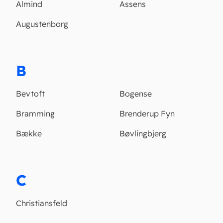
Almind
Assens
Augustenborg
B
Bevtoft
Bogense
Bramming
Brenderup Fyn
Bække
Bøvlingbjerg
C
Christiansfeld