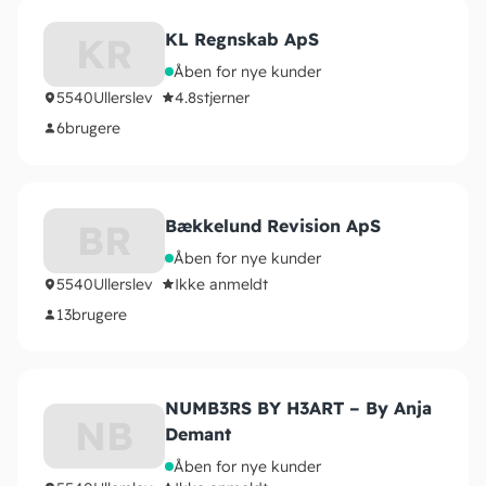
KL Regnskab ApS
KR
Åben for nye kunder
5540
Ullerslev
4.8
stjerner
6
brugere
Bækkelund Revision ApS
BR
Åben for nye kunder
5540
Ullerslev
Ikke anmeldt
13
brugere
NUMB3RS BY H3ART – By Anja
NB
Demant
Åben for nye kunder