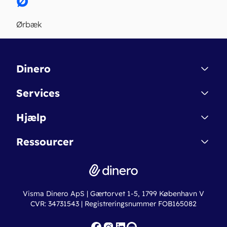
Ø
Ørbæk
Dinero
Kontakt
Services
Affiliate
Dinero Starter
Hjælp
Betingelser & Sikkerhed
Dinero Starter+
Nye funktioner
Regnskabsordbogen
Ressourcer
Dinero Pro
Driftsstatus
Find revisor
Dinero Total
Integrationer
Regnskabslove
Lønsystem
Valutaomregner
Hvem er Dinero for?
Erhvervslån
Ny virksomhed
Visma Dinero ApS | Gærtorvet 1-5, 1799 København V
Online regnskabskurser
CVR: 34731543 | Registreringsnummer FOB165082
Fakturaskabeloner
Iværksætterlegat
Nye funktioner