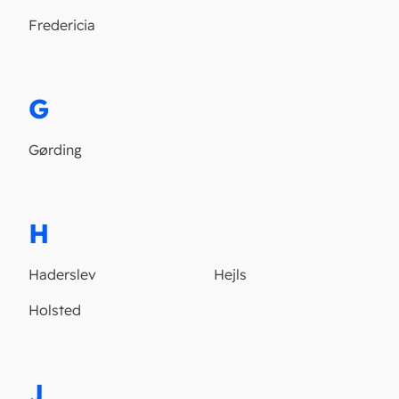
Fredericia
G
Gørding
H
Haderslev
Hejls
Holsted
J