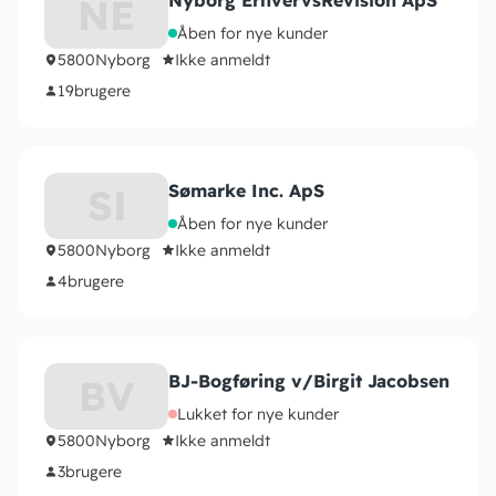
Nyborg ErhvervsRevision ApS
NE
Åben for nye kunder
5800
Nyborg
Ikke anmeldt
19
brugere
Sømarke Inc. ApS
SI
Åben for nye kunder
5800
Nyborg
Ikke anmeldt
4
brugere
BJ-Bogføring v/Birgit Jacobsen
BV
Lukket for nye kunder
5800
Nyborg
Ikke anmeldt
3
brugere