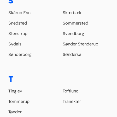
S
Skårup Fyn
Skærbæk
Snedsted
Sommersted
Stenstrup
Svendborg
Sydals
Sønder Stenderup
Sønderborg
Søndersø
T
Tinglev
Toftlund
Tommerup
Tranekær
Tønder