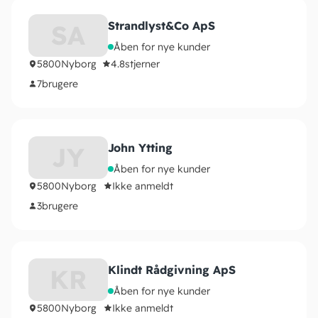
Strandlyst&Co ApS
SA
Åben for nye kunder
5800
Nyborg
4.8
stjerner
7
brugere
John Ytting
JY
Åben for nye kunder
5800
Nyborg
Ikke anmeldt
3
brugere
Klindt Rådgivning ApS
KR
Åben for nye kunder
5800
Nyborg
Ikke anmeldt