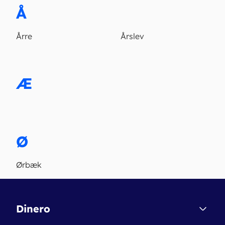
Å
Årre
Årslev
Æ
Ø
Ørbæk
Dinero