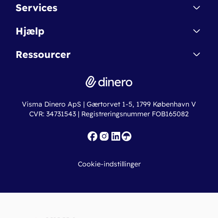
Kontakt
Services
Affiliate
Dinero Starter
Hjælp
Betingelser & Sikkerhed
Dinero Starter+
Nye funktioner
Regnskabsordbogen
Ressourcer
Dinero Pro
Driftsstatus
Find revisor
Dinero Total
Integrationer
Regnskabslove
Lønsystem
Valutaomregner
Hvem er Dinero for?
Erhvervslån
Ny virksomhed
Visma Dinero ApS | Gærtorvet 1-5, 1799 København V
Online regnskabskurser
CVR: 34731543 | Registreringsnummer FOB165082
Fakturaskabeloner
Iværksætterlegat
Nye funktioner
Roadmap
Cookie-indstillinger
API