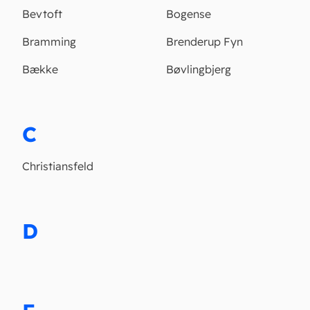
Bevtoft
Bogense
Bramming
Brenderup Fyn
Bække
Bøvlingbjerg
C
Christiansfeld
D