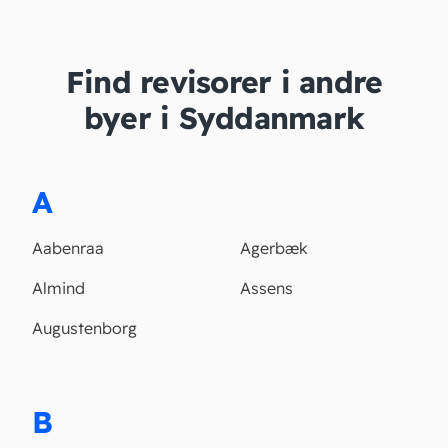
Find revisorer i andre
byer i Syddanmark
A
Aabenraa
Agerbæk
Almind
Assens
Augustenborg
B