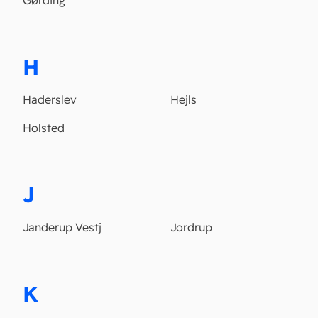
Gørding
H
Haderslev
Hejls
Holsted
J
Janderup Vestj
Jordrup
K