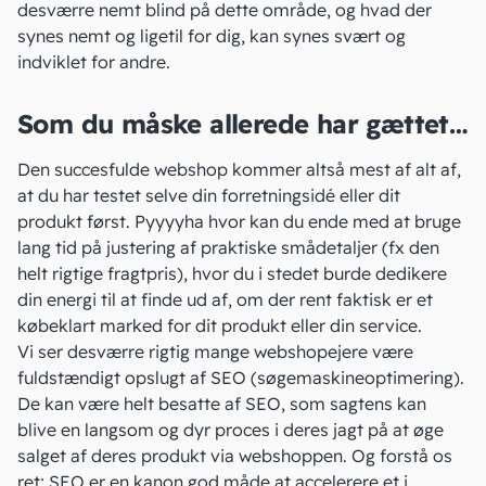
desværre nemt blind på dette område, og hvad der
synes nemt og ligetil for dig, kan synes svært og
indviklet for andre.
Som du måske allerede har gættet…
Den succesfulde webshop kommer altså mest af alt af,
at du har testet selve din forretningsidé eller dit
produkt først. Pyyyyha hvor kan du ende med at bruge
lang tid på justering af praktiske smådetaljer (fx den
helt rigtige fragtpris), hvor du i stedet burde dedikere
din energi til at finde ud af, om der rent faktisk er et
købeklart marked for dit produkt eller din service.
Vi ser desværre rigtig mange webshopejere være
fuldstændigt opslugt af SEO (
søgemaskineoptimering
).
De kan være helt besatte af SEO, som sagtens kan
blive en langsom og dyr proces i deres jagt på at øge
salget af deres produkt via webshoppen. Og forstå os
ret; SEO er en kanon god måde at accelerere et i