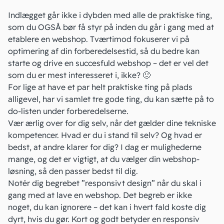
Indlægget går ikke i dybden med alle de praktiske ting,
som du OGSÅ bør få styr på inden du går i gang med at
etablere en webshop
. Tværtimod fokuserer vi på
optimering af din forberedelsestid, så du bedre kan
starte og drive en succesfuld webshop – det er vel det
som du er mest interesseret i, ikke? 🙂
For lige at have et par helt praktiske ting på plads
alligevel, har vi samlet tre gode ting, du kan sætte på to
do-listen under forberedelserne.
Vær ærlig over for dig selv, når det gælder dine tekniske
kompetencer. Hvad er du i stand til selv? Og hvad er
bedst, at andre klarer for dig? I dag er mulighederne
mange, og det er vigtigt, at du vælger din webshop-
løsning, så den passer bedst til dig.
Notér dig begrebet ”responsivt design” når du skal i
gang med at lave en webshop. Det begreb er ikke
noget, du kan ignorere – det kan i hvert fald koste dig
dyrt, hvis du gør. Kort og godt betyder en responsiv