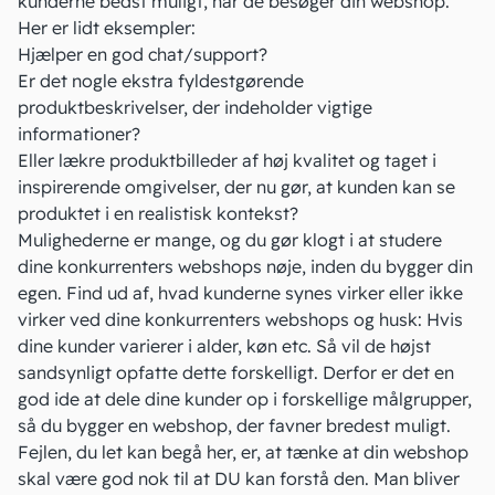
kunderne bedst muligt, når de besøger din webshop.
Her er lidt eksempler:
Hjælper en god chat/support?
Er det nogle ekstra fyldestgørende
produktbeskrivelser, der indeholder vigtige
informationer?
Eller lækre produktbilleder af høj kvalitet og taget i
inspirerende omgivelser, der nu gør, at kunden kan se
produktet i en realistisk kontekst?
Mulighederne er mange, og du gør klogt i at studere
dine konkurrenters webshops nøje, inden du bygger din
egen. Find ud af, hvad kunderne synes virker eller ikke
virker ved dine konkurrenters webshops og husk: Hvis
dine kunder varierer i alder, køn etc. Så vil de højst
sandsynligt opfatte dette forskelligt. Derfor er det en
god ide at dele dine kunder op i forskellige målgrupper,
så du bygger en webshop, der favner bredest muligt.
Fejlen, du let kan begå her, er, at tænke at din webshop
skal være god nok til at DU kan forstå den. Man bliver