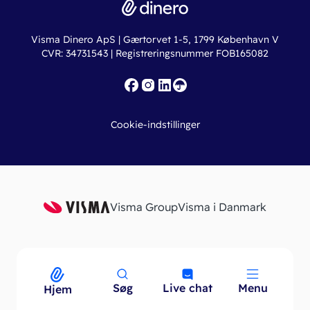
Regnskabslove
Lønsystem
Valutaomregner
Hvem er Dinero for?
Erhvervslån
Ny virksomhed
Visma Dinero ApS | Gærtorvet 1-5, 1799 København V
Online regnskabskurser
CVR: 34731543 | Registreringsnummer FOB165082
Fakturaskabeloner
Iværksætterlegat
Nye funktioner
Roadmap
Cookie-indstillinger
API
Visma Group
Visma i Danmark
Søg
Live chat
Menu
Menu
Hjem