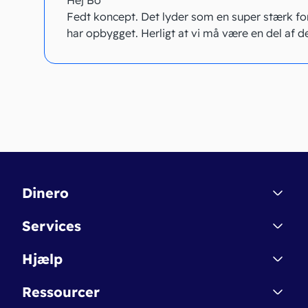
Hej Bo
Fedt koncept. Det lyder som en super stærk for
har opbygget. Herligt at vi må være en del af de
Dinero
Kontakt
Services
Affiliate
Dinero Starter
Hjælp
Betingelser & Sikkerhed
Dinero Starter+
Nye funktioner
Regnskabsordbogen
Ressourcer
Dinero Pro
Driftsstatus
Find revisor