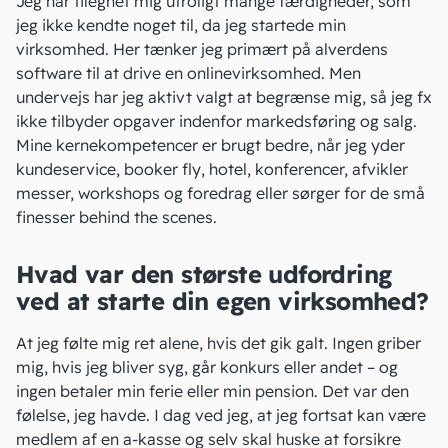
Jeg har tilegnet mig utroligt mange færdigheder, som
jeg ikke kendte noget til, da jeg startede min
virksomhed. Her tænker jeg primært på alverdens
software til at drive en onlinevirksomhed. Men
undervejs har jeg aktivt valgt at begrænse mig, så jeg fx
ikke tilbyder opgaver indenfor markedsføring og salg.
Mine kernekompetencer er brugt bedre, når jeg yder
kundeservice, booker fly, hotel, konferencer, afvikler
messer, workshops og foredrag eller sørger for de små
finesser behind the scenes.
Hvad var den største udfordring
ved at starte din egen virksomhed?
At jeg følte mig ret alene, hvis det gik galt. Ingen griber
mig, hvis jeg bliver syg, går konkurs eller andet – og
ingen betaler min ferie eller min pension. Det var den
følelse, jeg havde. I dag ved jeg, at jeg fortsat kan være
medlem af en
a-kasse
og selv skal huske at forsikre