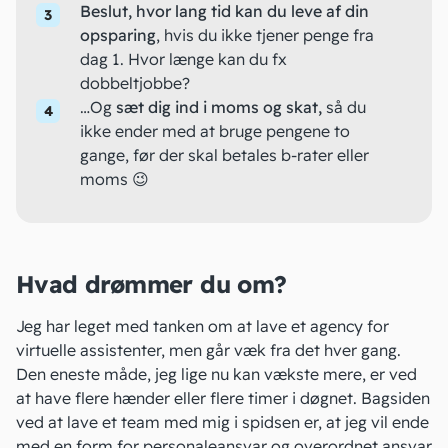
Beslut, hvor lang tid kan du leve af din
opsparing
, hvis du ikke tjener penge fra
dag 1. Hvor længe kan du fx
dobbeltjobbe?
…Og
sæt dig ind i moms og skat,
så du
ikke ender med at bruge pengene to
gange, før der skal betales b-rater eller
moms
😉
Hvad drømmer du om?
Jeg har leget med tanken om at lave et agency for
virtuelle assistenter, men går væk fra det hver gang.
Den eneste måde, jeg lige nu kan vækste mere, er ved
at have flere hænder eller flere timer i døgnet. Bagsiden
ved at lave et team med mig i spidsen er, at jeg vil ende
med en form for personaleansvar og overordnet ansvar