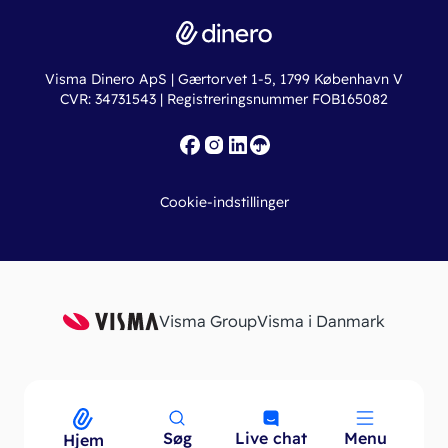
Dinero Total
Integrationer
Regnskabslove
Lønsystem
Valutaomregner
Hvem er Dinero for?
Erhvervslån
Ny virksomhed
Visma Dinero ApS | Gærtorvet 1-5, 1799 København V
Online regnskabskurser
CVR: 34731543 | Registreringsnummer FOB165082
Fakturaskabeloner
Iværksætterlegat
Nye funktioner
Roadmap
Cookie-indstillinger
API
Visma Group
Visma i Danmark
Søg
Live chat
Menu
Menu
Hjem