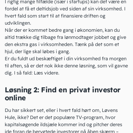
I rigtig mange tilfælde (især i startups) kan det være en
fordel at få et deltidsjob ved siden af sin virksomhed. I
hvert fald som start til at finansiere driften og
udviklingen.
Når der er kommet bedre gang i økonomien, kan du
altid trække dig tilbage fra lønmodtager jobbet og give
den ekstra gas i virksomheden. Tænk på det som et
hjul, der lige skal løbes i gang.
Er du fuldt ud beskæftiget i din virksomhed fra morgen
til aften, så er det nok ikke denne løsning, som vil gavne
dig. I så fald: Læs videre.
Løsning 2: Find en privat investor
online
Du har sikkert set, eller i hvert fald hørt om,
Løvens
Hule
, ikke? Det er det populære TV-program, hvor
kapitalsøgende ildsjæle kommer ind og pitcher deres
ide foran de berygtede investorer på åben skærm –