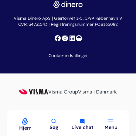
Regnskabslove
Lønsystem
Valutaomregner
Hvem er Dinero for?
Erhvervslån
Ny virksomhed
Visma Dinero ApS | Gærtorvet 1-5, 1799 København V
Online regnskabskurser
CVR: 34731543 | Registreringsnummer FOB165082
Fakturaskabeloner
Iværksætterlegat
Nye funktioner
Roadmap
Cookie-indstillinger
API
Visma Group
Visma i Danmark
Søg
Live chat
Menu
Menu
Hjem