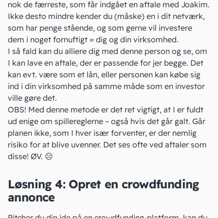
nok de færreste, som får indgået en aftale med Joakim.
Ikke desto mindre kender du (måske) en i dit netværk,
som har penge stående, og som gerne vil investere
dem i noget fornuftigt = dig og din virksomhed.
I så fald kan du alliere dig med denne person og se, om
I kan lave en aftale, der er passende for jer begge. Det
kan evt. være som et lån, eller personen kan købe sig
ind i din virksomhed på samme måde som en investor
ville gøre det.
OBS! Med denne metode er det ret vigtigt, at I er fuldt
ud enige om spillereglerne – også hvis det går galt. Går
planen ikke, som I hver især forventer, er der nemlig
risiko for at blive uvenner. Det ses ofte ved aftaler som
disse!
ØV. ☹
Løsning 4: Opret en crowdfunding
annonce
Pitcher du din ide på en
crowdfunding-platform
, kan du