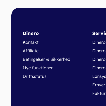
Dinero
Servi
Kontakt
Dinero
Affiliate
Dinero
Betingelser & Sikkerhed
Dinero
Nye funktioner
Dinero
Driftsstatus
Lønsy
Erhver
Faktur