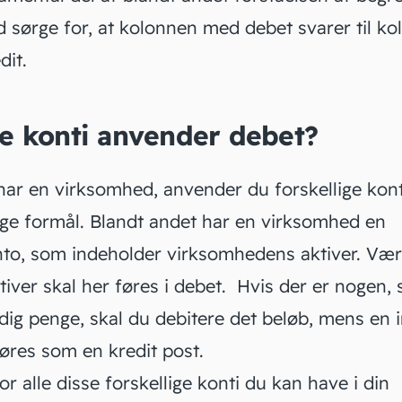
id sørge for, at kolonnen med debet svarer til k
dit.
ke konti anvender debet?
ar en virksomhed, anvender du forskellige konti
lige formål. Blandt andet har en virksomhed en
nto, som indeholder virksomhedens aktiver. Vær
tiver skal her føres i debet. Hvis der er nogen,
dig penge, skal du debitere det beløb, mens en 
føres som en kredit
post
.
or alle disse forskellige konti du kan have i din