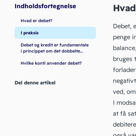
Indholdsfortegnelse
Hvad
Hvad er debet?
Debet, e
I praksis
penge in
Debet og kredit er fundamentale
balance,
i princippet om det dobbelte
bogholderi
bruges
Hvilke konti anvender debet?
forlader
negativt
Del denne artikel
ved, om 
I modsa
at få sa
debitere
også var