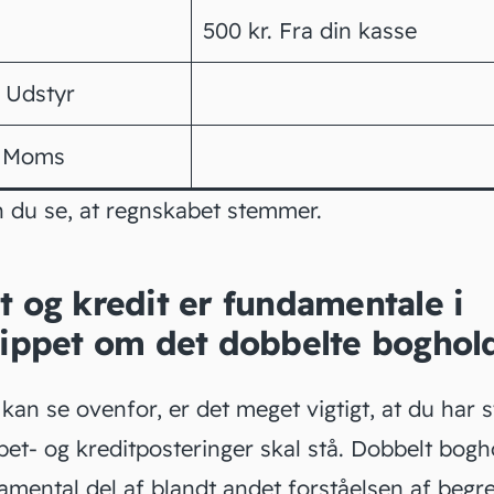
500 kr. Fra din kasse
. Udstyr
. Moms
n du se, at regnskabet stemmer.
 og kredit er fundamentale i
cippet om det dobbelte boghol
an se ovenfor, er det meget vigtigt, at du har s
et- og kreditposteringer skal stå. Dobbelt bogh
amental del af blandt andet forståelsen af begr