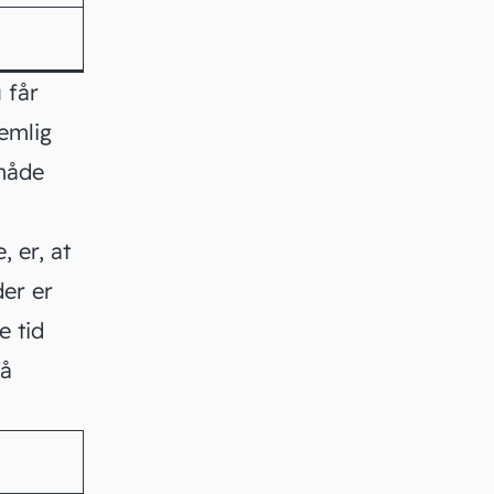
 får
nemlig
 måde
 er, at
er er
e tid
så