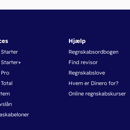
ces
Hjælp
 Starter
Regnskabsordbogen
 Starter+
Find revisor
 Pro
Regnskabslove
 Total
Hvem er Dinero for?
stem
Online regnskabskurser
vslån
askabeloner