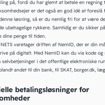
ing på, fordi du har glemt at betale en regning ti
ksomhedsejer er det også en god idé at foreslå 
enne løsning, så er du nemlig fri for at være de
e ubehagelige rykkere. Samtidig er du sikker på
dine penge til tiden.
.
NETS varetager driften af NemID, der er din m
rive på digitalt. Med NemID kan du via kode og 
 selvbetjeninger i det offentlige elektroniske ru
landt andet til din bank, til SKAT,
borger.dk
, læ
elle betalingsløsninger for
somheder