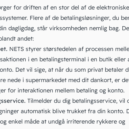
ger for driften af en stor del af de elektronisk
gssystemer
. Flere af de betalingsløsninger, du be
 din dagligdag, står virksomheden nemlig bag. De
blandt andet:
et.
NETS styrer størstedelen af processen mell
saktionen i en betalingsterminal i en
butik
eller
onto. Det vil sige, at når du som privat betaler d
are nede i supermarkedet med dit dankort, er de
er for interaktionen mellem betaling og konto.
gsservice.
Tilmelder du dig
betalingsservice
, vil
gninger automatisk blive trukket fra din konto. 
og enkel måde at undgå irriterende rykkere og