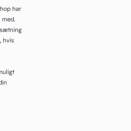
hop
har
g med.
psætning
 hvis
muligt
din