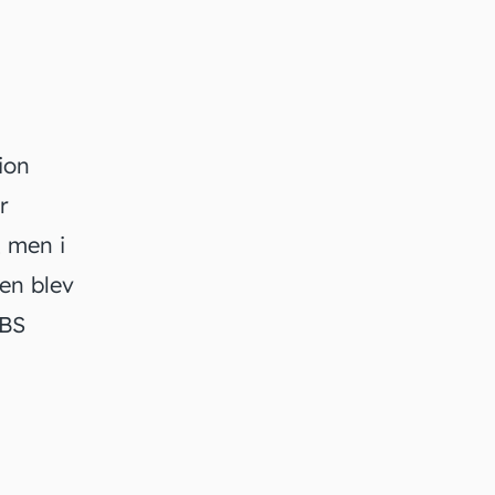
ion
r
, men i
en blev
PBS