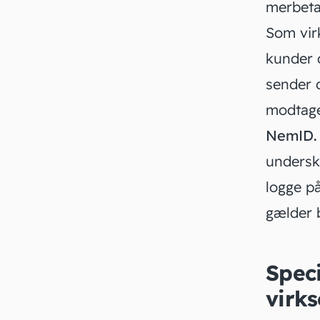
merbetal
Som vir
kunder d
sender d
modtage 
NemID
undersk
logge på
gælder b
Speci
virk