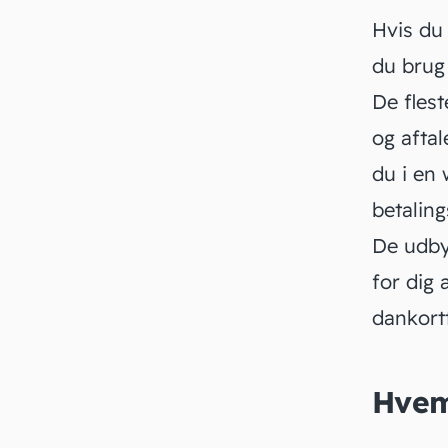
Hvis du 
du brug
De flest
og afta
du i en
betaling
De udby
for dig 
dankort
Hvem