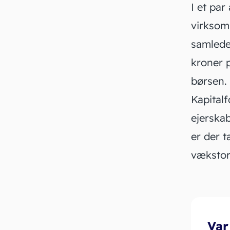
I et par
virksom
samlede 
kroner p
børsen.
Kapital
ejerskab
er der t
vækstori
Var