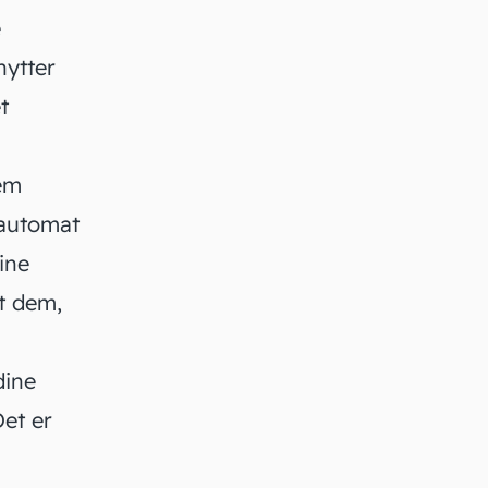
e
nytter
t
em
 automat
ine
t dem,
 dine
Det er