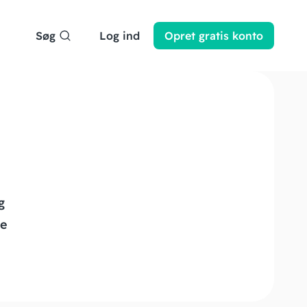
Søg
Log ind
Opret
gratis
konto
g
re