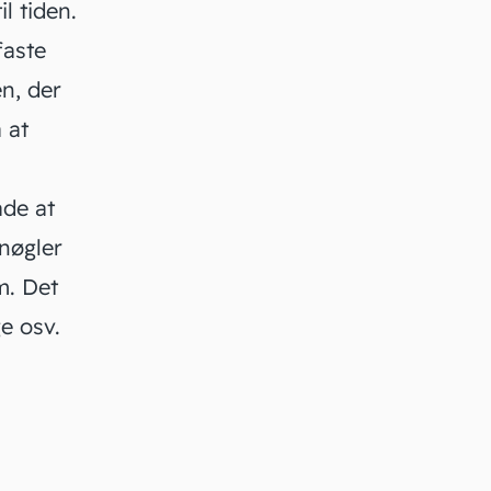
l tiden.
faste
n, der
 at
åde at
nøgler
m. Det
ge osv.