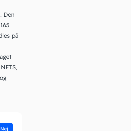
d. Den
 165
dles på
aget
 NETS,
 og
Nej