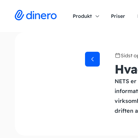
Produkt
Priser
Sidst 
Hva
NETS er 
informat
virksomh
driften 