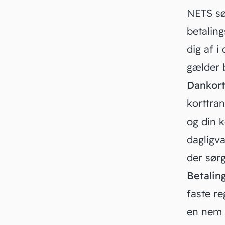
NETS sør
betalin
dig af i
gælder 
Dankort
korttran
og din k
dagligv
der sørg
Betalin
faste re
en nem 