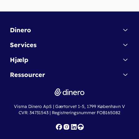
Dinero
Kontakt
Services
Affiliate
Dinero Starter
Hjælp
Betingelser & Sikkerhed
Dinero Starter+
Nye funktioner
Regnskabsordbogen
Ressourcer
Dinero Pro
Driftsstatus
Find revisor
Dinero Total
Integrationer
Regnskabslove
Lønsystem
Valutaomregner
Hvem er Dinero for?
Erhvervslån
Ny virksomhed
Visma Dinero ApS | Gærtorvet 1-5, 1799 København V
Online regnskabskurser
CVR: 34731543 | Registreringsnummer FOB165082
Fakturaskabeloner
Iværksætterlegat
Nye funktioner
Roadmap