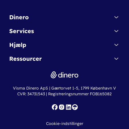
Dinero
Kontakt
Services
Affiliate
Dinero Starter
Hjælp
Betingelser & Sikkerhed
Dinero Starter+
Nye funktioner
Regnskabsordbogen
Ressourcer
Dinero Pro
Driftsstatus
Find revisor
Dinero Total
Integrationer
Regnskabslove
Lønsystem
Valutaomregner
Hvem er Dinero for?
Erhvervslån
Ny virksomhed
Visma Dinero ApS | Gærtorvet 1-5, 1799 København V
Online regnskabskurser
CVR: 34731543 | Registreringsnummer FOB165082
Fakturaskabeloner
Iværksætterlegat
Nye funktioner
Roadmap
Cookie-indstillinger
API