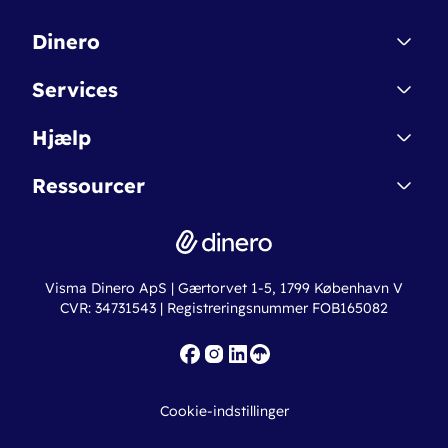
Dinero
Kontakt
Services
Affiliate
Dinero Starter
Hjælp
Betingelser & Sikkerhed
Dinero Starter+
Nye funktioner
Regnskabsordbogen
Ressourcer
Dinero Pro
Driftsstatus
Find revisor
Dinero Total
Integrationer
Regnskabslove
Lønsystem
Valutaomregner
Hvem er Dinero for?
Erhvervslån
Ny virksomhed
Visma Dinero ApS | Gærtorvet 1-5, 1799 København V
Online regnskabskurser
CVR: 34731543 | Registreringsnummer FOB165082
Fakturaskabeloner
Iværksætterlegat
Nye funktioner
Roadmap
Cookie-indstillinger
API