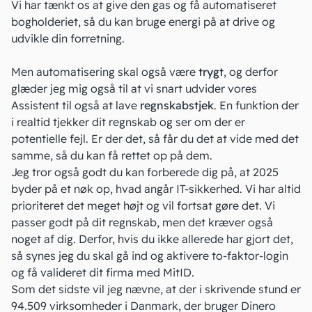
Vi har tænkt os at give den gas og få automatiseret
bogholderiet, så du kan bruge energi på at drive og
udvikle din forretning.
Men automatisering skal også være
trygt
, og derfor
glæder jeg mig også til at vi snart udvider vores
Assistent til også at lave
regnskabstjek
. En funktion der
i realtid tjekker dit regnskab og ser om der er
potentielle fejl. Er der det, så får du det at vide med det
samme, så du kan få rettet op på dem.
Jeg tror også godt du kan forberede dig på, at 2025
byder på et nøk op, hvad angår IT-sikkerhed. Vi har altid
prioriteret det meget højt og vil fortsat gøre det. Vi
passer godt på dit regnskab, men det kræver også
noget af dig. Derfor, hvis du ikke allerede har gjort det,
så synes jeg du skal gå ind og aktivere to-faktor-login
og få valideret dit firma med MitID.
Som det sidste vil jeg nævne, at der i skrivende stund er
94.509 virksomheder i Danmark, der bruger Dinero