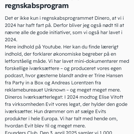
regnskabsprogram
Det er ikke kun i regnskabsprogrammet Dinero, at vi i
2024 har haft fart på. Derfor bliver jeg også nødt til at
nævne alle de gode initiativer, som vi også har lavet i
2024.
Mere indhold på Youtube. Her kan du finde lærerigt
indhold, der forklarer økonomiske begreber på en
letforståelig måde. Vi har lavet mini-dokumentarer med
forskellige iværksættere – og produceret vores egen
podcast, hvor gæsterne blandt andre er Trine Hansen
fra Party in a Box og Andreas Lorentzen fra
reklamebureauet Unknown – og meget meget mere.
Dineros Iværksætterlegat: I 2024 modtog Elise Vitoft
fra virksomheden Evit vores legat, der hylder den gode
iværksætter. Hun drømmer om at sælge Evits
produkter i hele Europa. Vi har talt med hende om,
hvordan Evit blev til
og meget mere.
Founders Club
. Den 3. april 2025 samler vi 1.000