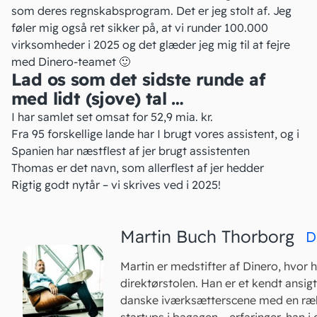
som deres regnskabsprogram. Det er jeg stolt af. Jeg
føler mig også ret sikker på, at vi runder 100.000
virksomheder i 2025 og det glæder jeg mig til at fejre
med Dinero-teamet 🙂
Lad os som det sidste runde af
med lidt (sjove) tal …
I har samlet set omsat for 52,9 mia. kr.
Fra 95 forskellige lande har I brugt vores assistent, og i
Spanien har næstflest af jer brugt assistenten
Thomas er det navn, som allerflest af jer hedder
Rigtig godt nytår – vi skrives ved i 2025!
Martin Buch Thorborg
D
Martin er medstifter af Dinero, hvor h
direktørstolen. Han er et kendt ansig
danske iværksætterscene med en ræ