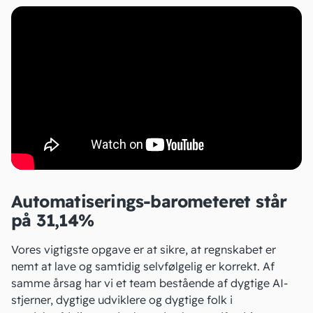
Automatiserings-barometeret står
på 31,14%
Vores vigtigste opgave er at sikre, at regnskabet er
nemt at lave og samtidig selvfølgelig er korrekt. Af
samme årsag har vi et team bestående af dygtige AI-
stjerner, dygtige udviklere og dygtige folk i