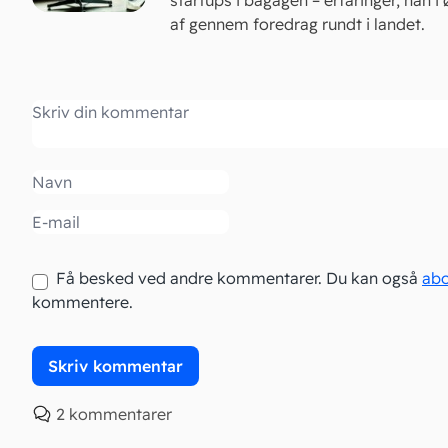
startups i bagagen – erfaringer, han i 
af gennem foredrag rundt i landet.
Kommentar
Navn
Email
Få besked ved andre kommentarer. Du kan også
ab
kommentere.
2 kommentarer