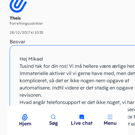
Theis
Forretningsudvikler
28/12/2017 kl 10:35
Besvar
Hej Mikael
Tusind tak for din ros! Vi må hellere være ærlige her.
Immaterielle aktiver vil vi gerne have med, men det
kompliceret, så det er ikke nogen nem opgave at
automatisere. Indtil videre er det stadig en opgave 
revisoren.
Hvad angår telefonsupport er det ikke noget, vi har
om. Vi har kun mail + chat for at kunne holde prise
Pro nede. Desuden sikrer det meget bedre service f
Søg
Live chat
Menu
Menu
Hjem
brugere. Der er nemlig ingen lange køer og svaret 
det samme 🙂