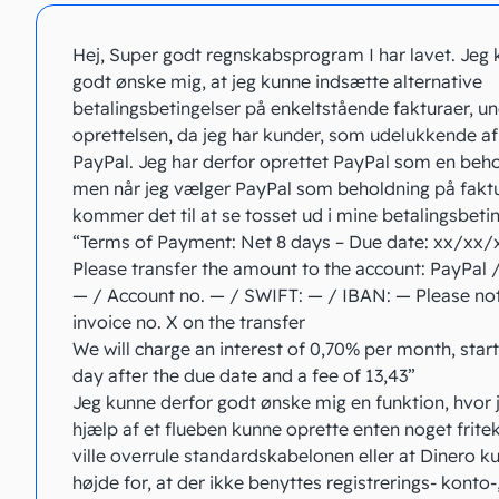
Hej, Super godt regnskabsprogram I har lavet. Jeg
godt ønske mig, at jeg kunne indsætte alternative
betalingsbetingelser på enkeltstående fakturaer, u
oprettelsen, da jeg har kunder, som udelukkende af
PayPal. Jeg har derfor oprettet PayPal som en beh
men når jeg vælger PayPal som beholdning på fakt
kommer det til at se tosset ud i mine betalingsbetin
“Terms of Payment: Net 8 days – Due date: xx/xx/
Please transfer the amount to the account: PayPal 
— / Account no. — / SWIFT: — / IBAN: — Please no
invoice no. X on the transfer
We will charge an interest of 0,70% per month, start
day after the due date and a fee of 13,43”
Jeg kunne derfor godt ønske mig en funktion, hvor 
hjælp af et flueben kunne oprette enten noget frite
ville overrule standardskabelonen eller at Dinero k
højde for, at der ikke benyttes registrerings- konto