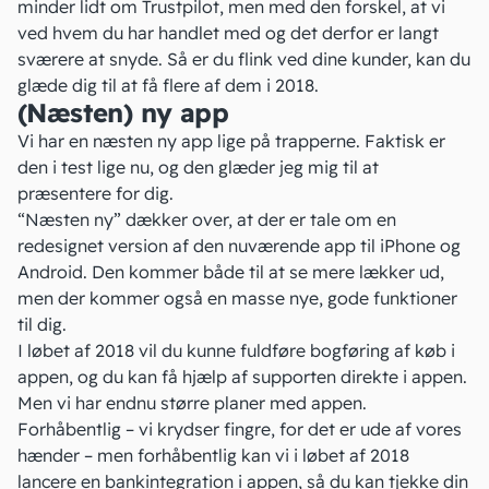
minder lidt om Trustpilot, men med den forskel, at vi
ved hvem du har handlet med og det derfor er langt
sværere at snyde. Så er du flink ved dine kunder, kan du
glæde dig til at få flere af dem i 2018.
(Næsten) ny app
Vi har en næsten ny app lige på trapperne. Faktisk er
den i test lige nu, og den glæder jeg mig til at
præsentere for dig.
“Næsten ny” dækker over, at der er tale om en
redesignet version af den nuværende app til
iPhone
og
Android
. Den kommer både til at se mere lækker ud,
men der kommer også en masse nye, gode funktioner
til dig.
I løbet af 2018 vil du kunne fuldføre
bogføring
af køb i
appen, og du kan få hjælp af supporten direkte i appen.
Men vi har endnu større planer med appen.
Forhåbentlig – vi krydser fingre, for det er ude af vores
hænder – men forhåbentlig kan vi i løbet af 2018
lancere en bankintegration i appen, så du kan tjekke din