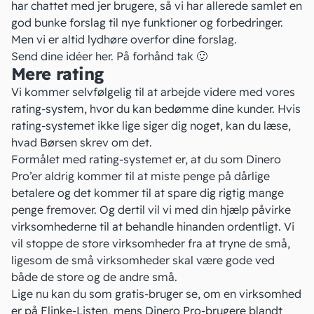
har chattet med jer brugere, så vi har allerede samlet en
god bunke forslag til nye funktioner og forbedringer.
Men vi er altid lydhøre overfor dine forslag.
Send dine idéer her
. På forhånd tak 🙂
Mere rating
Vi kommer selvfølgelig til at arbejde videre med vores
rating-system, hvor du kan bedømme dine kunder. Hvis
rating-systemet ikke lige siger dig noget,
kan du læse,
hvad Børsen skrev om det
.
Formålet med rating-systemet er, at du som Dinero
Pro’er aldrig kommer til at miste penge på
dårlige
betalere
og det kommer til at spare dig rigtig mange
penge fremover. Og dertil vil vi med din hjælp påvirke
virksomhederne til at behandle hinanden ordentligt. Vi
vil stoppe de store virksomheder fra at tryne de små,
ligesom de små virksomheder skal være gode ved
både de store og de andre små.
Lige nu kan du som gratis-bruger se, om en virksomhed
er på
Flinke-Listen
, mens Dinero Pro-brugere blandt