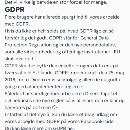
Det vil virkelig betyde en stor fordel for mange.
GDPR
Flere brugere har allerede spurgt ind til vores arbejde
med
GDPR
.
Hvis du ikke er helt spids på, hvad GDPR lige er, så
forstår jeg det godt. GDPR står for General Data
Protection Regulation og er den nye persondatalov,
som alle virksomheder og offentlige institutioner i EU
skal leve op til.
GDPR skal beskytte den enkelte brugers data ens på
tværs af alle EU-lande. GDPR træder i kraft den 25. maj
2018, men i Dinero er vi selvfølgelig allerede nu godt i
gang med at implementere reglerne.
Således har samtlige medarbejdere i Dinero taget et
onlinekursus i de nye regler, så vi allesammen er klar og
har vores på det rene 🙂
I starten af det nye år kan du læse et blogindlæg om
vores arbejde med GDPR på vores
Facebook-side
.
Du kan
læse mere om GDPR her
.