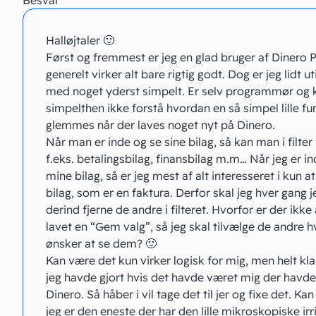
Besvar
Halløjtaler 🙂
Først og fremmest er jeg en glad bruger af Dinero 
generelt virker alt bare rigtig godt. Dog er jeg lidt ut
med noget yderst simpelt. Er selv programmør og 
simpelthen ikke forstå hvordan en så simpel lille fu
glemmes når der laves noget nyt på Dinero.
Når man er inde og se sine bilag, så kan man i filter
f.eks. betalingsbilag, finansbilag m.m… Når jeg er i
mine bilag, så er jeg mest af alt interesseret i kun a
bilag, som er en faktura. Derfor skal jeg hver gang j
derind fjerne de andre i filteret. Hvorfor er der ikke
lavet en “Gem valg”, så jeg skal tilvælge de andre hv
ønsker at se dem? 🙂
Kan være det kun virker logisk for mig, men helt kla
jeg havde gjort hvis det havde været mig der havde
Dinero. Så håber i vil tage det til jer og fixe det. Kan
jeg er den eneste der har den lille mikroskopiske irr