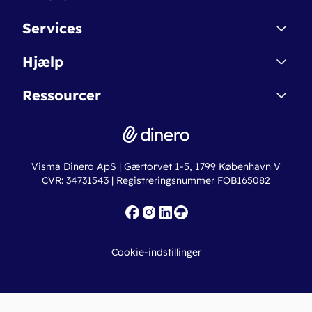
Kontakt
Services
Affiliate
Dinero Starter
Hjælp
Betingelser & Sikkerhed
Dinero Starter+
Nye funktioner
Regnskabsordbogen
Ressourcer
Dinero Pro
Driftsstatus
Find revisor
Dinero Total
Integrationer
Regnskabslove
Lønsystem
Valutaomregner
Hvem er Dinero for?
Erhvervslån
Ny virksomhed
Visma Dinero ApS | Gærtorvet 1-5, 1799 København V
Online regnskabskurser
CVR: 34731543 | Registreringsnummer FOB165082
Fakturaskabeloner
Iværksætterlegat
Nye funktioner
Roadmap
Cookie-indstillinger
API