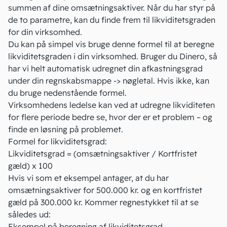
summen af dine omsætningsaktiver. Når du har styr på
de to parametre, kan du finde frem til likviditetsgraden
for din virksomhed.
Du kan på simpel vis bruge denne formel til at beregne
likviditetsgraden i din virksomhed. Bruger du Dinero, så
har vi helt automatisk udregnet din afkastningsgrad
under din regnskabsmappe -> nøgletal. Hvis ikke, kan
du bruge nedenstående formel.
Virksomhedens ledelse kan ved at udregne likviditeten
for flere periode bedre se, hvor der er et problem – og
finde en løsning på problemet.
Formel for likviditetsgrad:
Likviditetsgrad = (omsætningsaktiver / Kortfristet
gæld) x 100
Hvis vi som et eksempel antager, at du har
omsætningsaktiver for 500.000 kr. og en kortfristet
gæld på 300.000 kr. Kommer regnestykket til at se
således ud:
Eksempel på beregning af likviditetsgrad