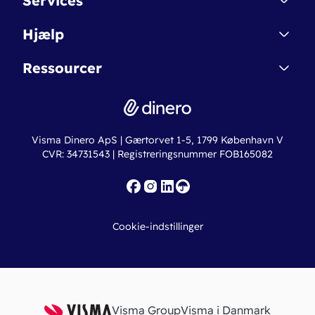
Services
Affiliate
Dinero Starter
Hjælp
Betingelser & Sikkerhed
Dinero Starter+
Nye funktioner
Regnskabsordbogen
Ressourcer
Dinero Pro
Driftsstatus
Find revisor
Dinero Total
Integrationer
Regnskabslove
Lønsystem
Valutaomregner
Hvem er Dinero for?
Erhvervslån
Ny virksomhed
Visma Dinero ApS | Gærtorvet 1-5, 1799 København V
Online regnskabskurser
CVR: 34731543 | Registreringsnummer FOB165082
Fakturaskabeloner
Iværksætterlegat
Nye funktioner
Roadmap
Cookie-indstillinger
API
Visma Group
Visma i Danmark