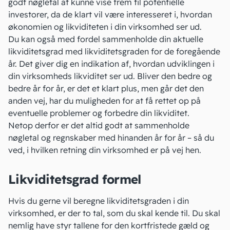
godt nøgletal at kunne vise frem til potentielle
investorer, da de klart vil være interesseret i, hvordan
økonomien og likviditeten i din virksomhed ser ud.
Du kan også med fordel sammenholde din aktuelle
likviditetsgrad med likviditetsgraden for de foregående
år. Det giver dig en indikation af, hvordan udviklingen i
din virksomheds
likviditet
ser ud. Bliver den bedre og
bedre år for år, er det et klart plus, men går det den
anden vej, har du muligheden for at få rettet op på
eventuelle problemer og
forbedre din likviditet
.
Netop derfor er det altid godt at sammenholde
nøgletal og regnskaber med hinanden år for år – så du
ved, i hvilken retning din virksomhed er på vej hen.
Likviditetsgrad formel
Hvis du gerne vil beregne likviditetsgraden i din
virksomhed, er der to tal, som du skal kende til. Du skal
nemlig have styr tallene for den kortfristede gæld og