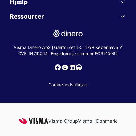
Hjælp
Betingelser & Sikkerhed
Dinero Starter+
Nye funktioner
Regnskabsordbogen
Ressourcer
Dinero Pro
Driftsstatus
Find revisor
Dinero Total
Integrationer
Regnskabslove
Lønsystem
Valutaomregner
Hvem er Dinero for?
Erhvervslån
Ny virksomhed
Visma Dinero ApS | Gærtorvet 1-5, 1799 København V
Online regnskabskurser
CVR: 34731543 | Registreringsnummer FOB165082
Fakturaskabeloner
Iværksætterlegat
Nye funktioner
Roadmap
Cookie-indstillinger
API
Visma Group
Visma i Danmark