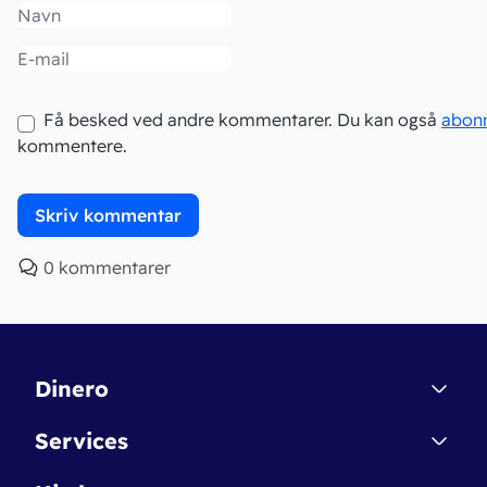
Navn
Email
Få besked ved andre kommentarer. Du kan også
abon
kommentere.
0 kommentarer
Dinero
Kontakt
Services
Affiliate
Dinero Starter