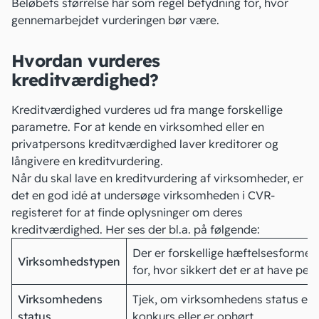
Beløbets størrelse har som regel betydning for, hvor
gennemarbejdet vurderingen bør være.
Hvordan vurderes
kreditværdighed?
Kreditværdighed vurderes ud fra mange forskellige
parametre. For at kende en virksomhed eller en
privatpersons kreditværdighed laver kreditorer og
långivere en kreditvurdering.
Når du skal lave en kreditvurdering af virksomheder, er
det en god idé at undersøge virksomheden i
CVR-
registeret
for at finde oplysninger om deres
kreditværdighed. Her ses der bl.a. på følgende:
Der er forskellige
hæftelsesformer
Virksomhedstypen
for, hvor sikkert det er at have pe
Virksomhedens
Tjek, om virksomhedens status er ak
status
konkurs
eller er ophørt.