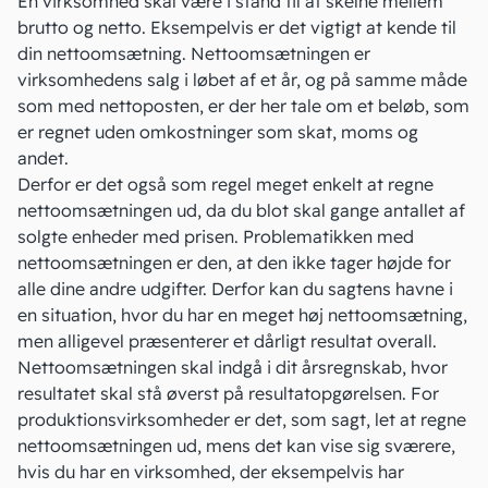
En virksomhed skal være i stand til at skelne mellem
brutto og netto. Eksempelvis er det vigtigt at kende til
din
nettoomsætning
. Nettoomsætningen er
virksomhedens salg i løbet af et år, og på samme måde
som med nettoposten, er der her tale om et beløb, som
er regnet uden omkostninger som skat, moms og
andet.
Derfor er det også som regel meget enkelt at regne
nettoomsætningen ud, da du blot skal gange antallet af
solgte enheder med prisen. Problematikken med
nettoomsætningen er den, at den ikke tager højde for
alle dine andre udgifter. Derfor kan du sagtens havne i
en situation, hvor du har en meget høj nettoomsætning,
men alligevel præsenterer et dårligt
resultat
overall.
Nettoomsætningen skal indgå i dit
årsregnskab
, hvor
resultatet skal stå øverst på resultatopgørelsen. For
produktionsvirksomheder er det, som sagt, let at regne
nettoomsætningen ud, mens det kan vise sig sværere,
hvis du har en virksomhed, der eksempelvis har