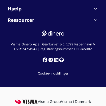
Affiliate
Dinero Starter
Hjælp
Betingelser & Sikkerhed
Dinero Starter+
Nye funktioner
Regnskabsordbogen
Ressourcer
Dinero Pro
Driftsstatus
Find revisor
Dinero Total
Integrationer
Regnskabslove
Lønsystem
Valutaomregner
Hvem er Dinero for?
Erhvervslån
Ny virksomhed
Visma Dinero ApS | Gærtorvet 1-5, 1799 København V
Online regnskabskurser
CVR: 34731543 | Registreringsnummer FOB165082
Fakturaskabeloner
Iværksætterlegat
Nye funktioner
Roadmap
Cookie-indstillinger
API
Visma Group
Visma i Danmark