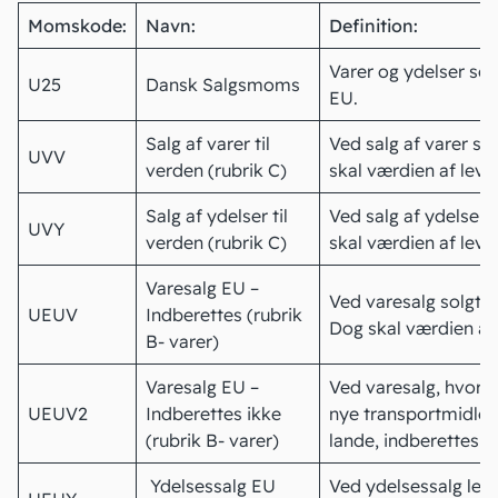
Momskode:
Navn:
Definition:
Varer og ydelser sol
U25
Dansk
Salgsmoms
EU.
Salg af varer til
Ved salg af varer so
UVV
verden (rubrik C)
skal værdien af leve
Salg af ydelser til
Ved salg af ydelser 
UVY
verden (rubrik C)
skal værdien af leve
Varesalg EU –
Ved varesalg solgt o
UEUV
Indberettes (rubrik
Dog skal værdien af 
B- varer)
Varesalg EU –
Ved varesalg, hvor d
UEUV2
Indberettes ikke
nye transportmidler
(rubrik B- varer)
lande, indberettes i
Ydelsessalg EU
Ved ydelsessalg leve