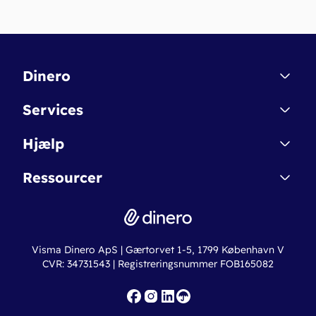
Dinero
Kontakt
Services
Affiliate
Dinero Starter
Hjælp
Betingelser & Sikkerhed
Dinero Starter+
Nye funktioner
Regnskabsordbogen
Ressourcer
Dinero Pro
Driftsstatus
Find revisor
Dinero Total
Integrationer
Regnskabslove
Lønsystem
Valutaomregner
Hvem er Dinero for?
Erhvervslån
Ny virksomhed
Visma Dinero ApS | Gærtorvet 1-5, 1799 København V
Online regnskabskurser
CVR: 34731543 | Registreringsnummer FOB165082
Fakturaskabeloner
Iværksætterlegat
Nye funktioner