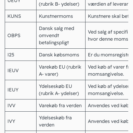
UEUY
(rubrik B- ydelser)
værdien af leverance
KUNS
Kunstnermoms
Kunstnere skal beta
Dansk salg med
Ved salg af specifik
OBPS
omvendt
hvor denne momsko
betalingspligt
I25
Dansk
købsmoms
Er du momsregistrer
Varekøb EU (rubrik
Ved køb af varer fra
IEUV
A- varer)
momsangivelse.
Ydelseskøb EU
Ved køb af ydelser f
IEUY
(rubrik A- ydelser)
momsangivelse.
IVV
Varekøb fra verden
Anvendes ved køb af 
Ydelseskøb fra
IVY
Anvendes ved køb af 
verden