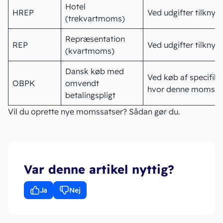
Hotel
HREP
Ved udgifter tilknyt
(trekvartmoms)
Repræsentation
REP
Ved udgifter tilknyt
(kvartmoms)
Dansk køb med
Ved køb af specifik
OBPK
omvendt
hvor denne momsko
betalingspligt
Vil du oprette nye momssatser?
Sådan gør du
.
Var denne artikel nyttig?
Ja
Nej