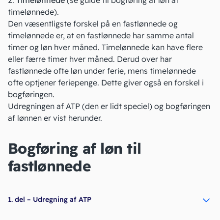
2.
Timelønnede
(
se guide til bogføring af løn af
timelønnede
).
Den væsentligste forskel på en fastlønnede og
timelønnede er, at en fastlønnede har samme antal
timer og løn hver måned. Timelønnede kan have flere
eller færre timer hver måned. Derud over har
fastlønnede ofte løn under ferie, mens timelønnede
ofte optjener feriepenge. Dette giver også en forskel i
bogføringen.
Udregningen af ATP (den er lidt speciel) og
bogføringen
af lønnen er vist herunder.
Bogføring af løn til
fastlønnede
1. del – Udregning af ATP