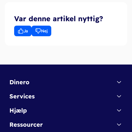
Var denne artikel nyttig?
Ja
Nej
Dinero
Kontakt
Services
Affiliate
Dinero Starter
Hjælp
Betingelser & Sikkerhed
Dinero Starter+
Nye funktioner
Regnskabsordbogen
Ressourcer
Dinero Pro
Driftsstatus
Find revisor