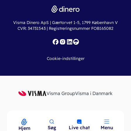
Dinero Total
Integrationer
Regnskabslove
Lønsystem
Valutaomregner
Hvem er Dinero for?
Erhvervslån
Ny virksomhed
Visma Dinero ApS | Gærtorvet 1-5, 1799 København V
Online regnskabskurser
CVR: 34731543 | Registreringsnummer FOB165082
Fakturaskabeloner
Iværksætterlegat
Nye funktioner
Roadmap
Cookie-indstillinger
API
Visma Group
Visma i Danmark
Søg
Live chat
Menu
Menu
Hjem