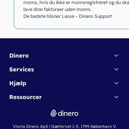
moms, hvis du ikke er momsregistreret og du ska
lave dine fakturaer uden moms.
De bedste hilsner Lasse – Dinero Support
Dinero
Kontakt
Services
Affiliate
Dinero Starter
Hjælp
Betingelser & Sikkerhed
Dinero Starter+
Nye funktioner
Regnskabsordbogen
Ressourcer
Dinero Pro
Driftsstatus
Find revisor
Dinero Total
Integrationer
Regnskabslove
Lønsystem
Valutaomregner
Hvem er Dinero for?
Erhvervslån
Ny virksomhed
Visma Dinero ApS | Gærtorvet 1-5, 1799 København V