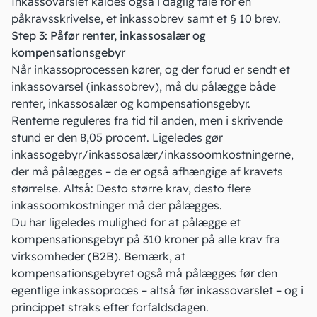
Inkassovarslet kaldes også i daglig tale for en
påkravsskrivelse, et inkassobrev samt et § 10 brev.
Step 3: Påfør renter, inkassosalær og
kompensationsgebyr
Når inkassoprocessen kører, og der forud er sendt et
inkassovarsel (inkassobrev), må du pålægge både
renter, inkassosalær og kompensationsgebyr.
Renterne reguleres fra tid til anden, men i skrivende
stund er den 8,05 procent. Ligeledes gør
inkassogebyr/inkassosalær/inkassoomkostningerne,
der må pålægges – de er også afhængige af kravets
størrelse. Altså: Desto større krav, desto flere
inkassoomkostninger må der pålægges.
Du har ligeledes mulighed for at pålægge et
kompensationsgebyr på 310 kroner på alle krav fra
virksomheder (B2B). Bemærk, at
kompensationsgebyret også må pålægges før den
egentlige inkassoproces – altså før inkassovarslet – og i
princippet straks efter forfaldsdagen.