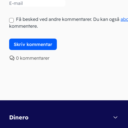
Email
Få besked ved andre kommentarer. Du kan også
ab
kommentere.
0 kommentarer
Dinero
Kontakt