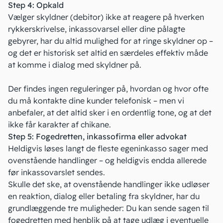
Step 4: Opkald
Vælger skyldner (
debitor
) ikke at reagere på hverken
rykkerskrivelse, inkassovarsel eller dine pålagte
gebyrer, har du altid mulighed for at ringe skyldner op –
og det er historisk set altid en særdeles effektiv måde
at komme i dialog med skyldner på.
Der findes ingen reguleringer på, hvordan og hvor ofte
du må kontakte dine kunder telefonisk – men vi
anbefaler, at det altid sker i en ordentlig tone, og at det
ikke får karakter af chikane.
Step 5: Fogedretten, inkassofirma eller advokat
Heldigvis løses langt de fleste egeninkasso sager med
ovenstående handlinger – og heldigvis endda allerede
før inkassovarslet sendes.
Skulle det ske, at ovenstående handlinger ikke udløser
en reaktion, dialog eller betaling fra skyldner, har du
grundlæggende tre muligheder: Du kan sende sagen til
fogedretten med henblik på at tage udlæg i eventuelle