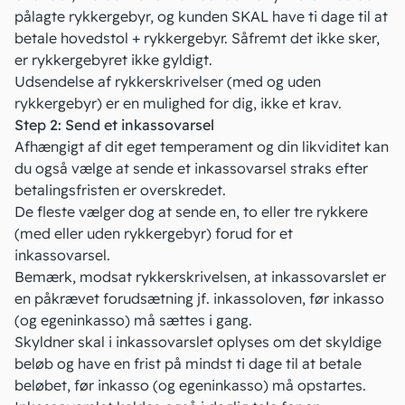
pålagte
rykkergebyr
, og kunden SKAL have ti dage til at
betale hovedstol + rykkergebyr. Såfremt det ikke sker,
er rykkergebyret ikke gyldigt.
Udsendelse af rykkerskrivelser (med og uden
rykkergebyr) er en mulighed for dig‚ ikke et krav.
Step 2: Send et inkassovarsel
Afhængigt af dit eget temperament og din
likviditet
kan
du også vælge at sende et inkassovarsel straks efter
betalingsfristen er overskredet.
De fleste vælger dog at sende en, to eller tre rykkere
(med eller uden rykkergebyr) forud for et
inkassovarsel.
Bemærk, modsat rykkerskrivelsen, at inkassovarslet er
en påkrævet forudsætning jf.
inkassoloven
, før inkasso
(og egeninkasso) må sættes i gang.
Skyldner skal i inkassovarslet oplyses om det skyldige
beløb og have en frist på mindst ti dage til at betale
beløbet, før inkasso (og egeninkasso) må opstartes.