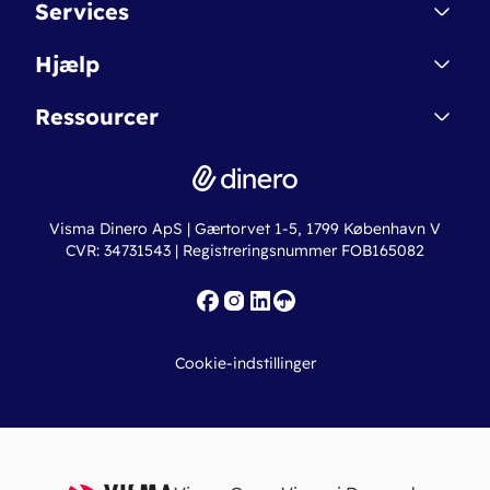
Services
Affiliate
Dinero Starter
Hjælp
Betingelser & Sikkerhed
Dinero Starter+
Nye funktioner
Regnskabsordbogen
Ressourcer
Dinero Pro
Driftsstatus
Find revisor
Dinero Total
Integrationer
Regnskabslove
Lønsystem
Valutaomregner
Hvem er Dinero for?
Erhvervslån
Ny virksomhed
Visma Dinero ApS | Gærtorvet 1-5, 1799 København V
Online regnskabskurser
CVR: 34731543 | Registreringsnummer FOB165082
Fakturaskabeloner
Iværksætterlegat
Nye funktioner
Roadmap
Cookie-indstillinger
API