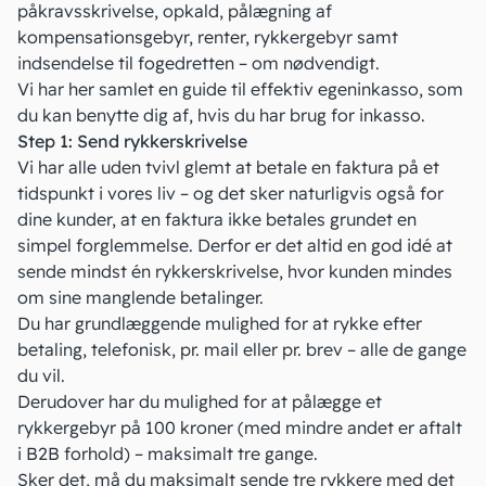
påkravsskrivelse, opkald, pålægning af
kompensationsgebyr, renter, rykkergebyr samt
indsendelse til fogedretten – om nødvendigt.
Vi har her samlet en guide til effektiv egeninkasso, som
du kan benytte dig af, hvis du har brug for inkasso.
Step 1: Send rykkerskrivelse
Vi har alle uden tvivl glemt at betale en faktura på et
tidspunkt i vores liv – og det sker naturligvis også for
dine kunder, at en
faktura
ikke betales grundet en
simpel forglemmelse. Derfor er det altid en god idé at
sende mindst én rykkerskrivelse, hvor kunden mindes
om sine manglende betalinger.
Du har grundlæggende mulighed for at rykke efter
betaling, telefonisk, pr. mail eller pr. brev – alle de gange
du vil.
Derudover har du mulighed for at pålægge et
rykkergebyr på 100 kroner (med mindre andet er aftalt
i B2B forhold) – maksimalt tre gange.
Sker det, må du maksimalt sende tre rykkere med det