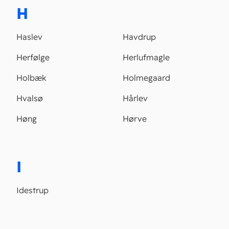
H
Haslev
Havdrup
Herfølge
Herlufmagle
Holbæk
Holmegaard
Hvalsø
Hårlev
Høng
Hørve
I
Idestrup