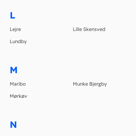
L
Lejre
Lille Skensved
Lundby
M
Maribo
Munke Bjergby
Mørkøv
N