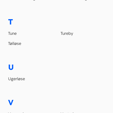
T
Tune
Tureby
Tølløse
U
Ugerløse
V