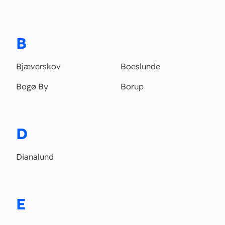
B
Bjæverskov
Boeslunde
Bogø By
Borup
D
Dianalund
E