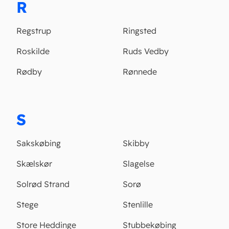
R
Regstrup
Ringsted
Roskilde
Ruds Vedby
Rødby
Rønnede
S
Sakskøbing
Skibby
Skælskør
Slagelse
Solrød Strand
Sorø
Stege
Stenlille
Store Heddinge
Stubbekøbing