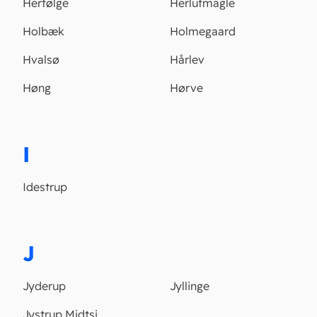
Herfølge
Herlufmagle
Holbæk
Holmegaard
Hvalsø
Hårlev
Høng
Hørve
I
Idestrup
J
Jyderup
Jyllinge
Jystrup Midtsj