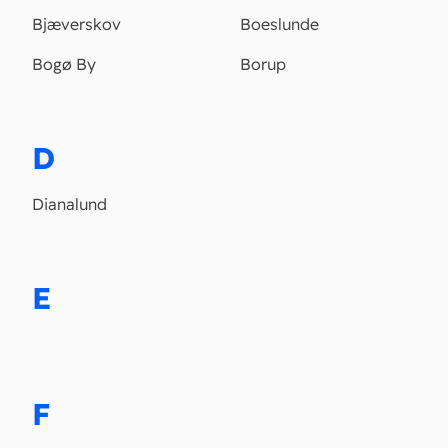
Bjæverskov
Boeslunde
Bogø By
Borup
D
Dianalund
E
F