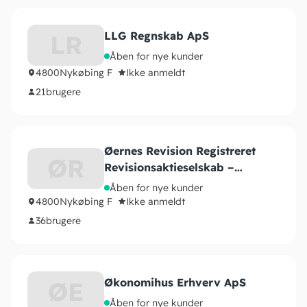
LLG Regnskab ApS
LR
Åben for nye kunder
4800
Nykøbing F
Ikke anmeldt
21
brugere
Øernes Revision Registreret
ØR
Revisionsaktieselskab –
Nykøbing F.
Åben for nye kunder
4800
Nykøbing F
Ikke anmeldt
36
brugere
Økonomihus Erhverv ApS
ØE
Åben for nye kunder