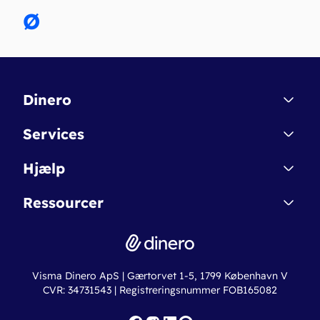
Ø
Dinero
Kontakt
Services
Affiliate
Dinero Starter
Hjælp
Betingelser & Sikkerhed
Dinero Starter+
Nye funktioner
Regnskabsordbogen
Ressourcer
Dinero Pro
Driftsstatus
Find revisor
Dinero Total
Integrationer
Regnskabslove
Lønsystem
Valutaomregner
Hvem er Dinero for?
Erhvervslån
Ny virksomhed
Visma Dinero ApS | Gærtorvet 1-5, 1799 København V
Online regnskabskurser
CVR: 34731543 | Registreringsnummer FOB165082
Fakturaskabeloner
Iværksætterlegat