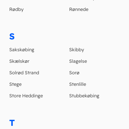
Rødby
Rønnede
S
Sakskøbing
Skibby
Skælskør
Slagelse
Solrød Strand
Sorø
Stege
Stenlille
Store Heddinge
Stubbekøbing
T