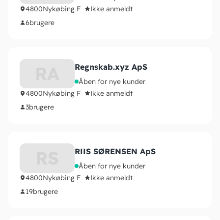
4800
Nykøbing F
Ikke anmeldt
6
brugere
Regnskab.xyz ApS
RA
Åben for nye kunder
4800
Nykøbing F
Ikke anmeldt
3
brugere
RIIS SØRENSEN ApS
RS
Åben for nye kunder
4800
Nykøbing F
Ikke anmeldt
19
brugere