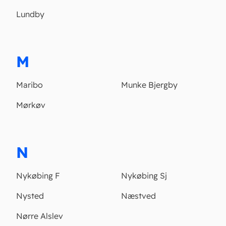
Lundby
M
Maribo
Munke Bjergby
Mørkøv
N
Nykøbing F
Nykøbing Sj
Nysted
Næstved
Nørre Alslev