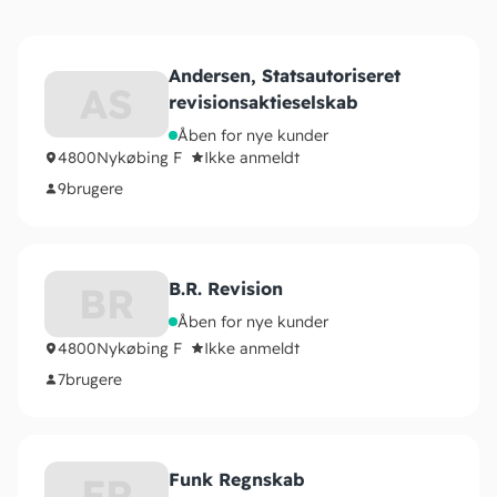
Andersen, Statsautoriseret
AS
revisionsaktieselskab
Åben for nye kunder
4800
Nykøbing F
Ikke anmeldt
9
brugere
B.R. Revision
BR
Åben for nye kunder
4800
Nykøbing F
Ikke anmeldt
7
brugere
Funk Regnskab
FR