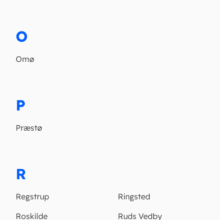
O
Omø
P
Præstø
R
Regstrup
Ringsted
Roskilde
Ruds Vedby