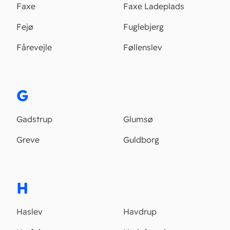
Faxe
Faxe Ladeplads
Fejø
Fuglebjerg
Fårevejle
Føllenslev
G
Gadstrup
Glumsø
Greve
Guldborg
H
Haslev
Havdrup