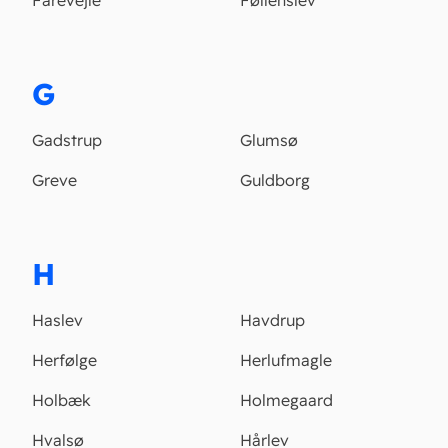
Fårevejle
Føllenslev
G
Gadstrup
Glumsø
Greve
Guldborg
H
Haslev
Havdrup
Herfølge
Herlufmagle
Holbæk
Holmegaard
Hvalsø
Hårlev