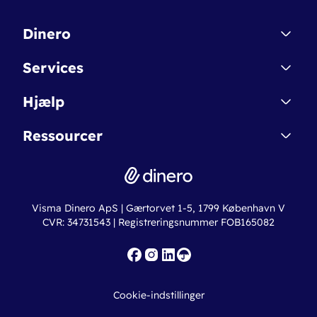
Dinero
Kontakt
Services
Affiliate
Dinero Starter
Hjælp
Betingelser & Sikkerhed
Dinero Starter+
Nye funktioner
Regnskabsordbogen
Ressourcer
Dinero Pro
Driftsstatus
Find revisor
Dinero Total
Integrationer
Regnskabslove
Lønsystem
Valutaomregner
Hvem er Dinero for?
Erhvervslån
Ny virksomhed
Visma Dinero ApS | Gærtorvet 1-5, 1799 København V
Online regnskabskurser
CVR: 34731543 | Registreringsnummer FOB165082
Fakturaskabeloner
Iværksætterlegat
Nye funktioner
Roadmap
Cookie-indstillinger
API