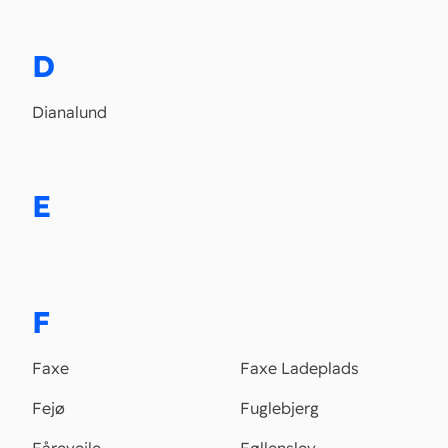
D
Dianalund
E
F
Faxe
Faxe Ladeplads
Fejø
Fuglebjerg