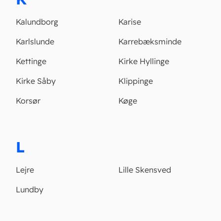
Kalundborg
Karise
Karlslunde
Karrebæksminde
Kettinge
Kirke Hyllinge
Kirke Såby
Klippinge
Korsør
Køge
L
Lejre
Lille Skensved
Lundby