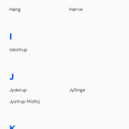
Høng
Hørve
I
Idestrup
J
Jyderup
Jyllinge
Jystrup Midtsj
K