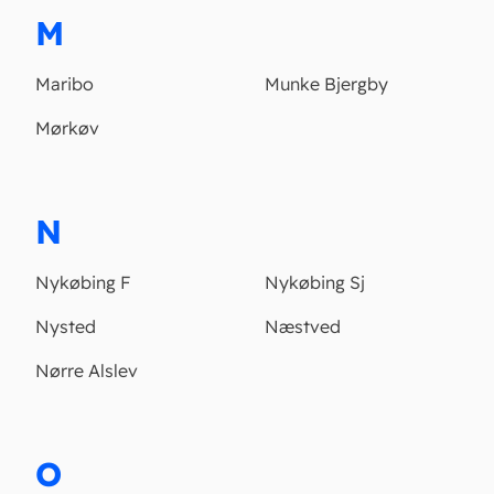
M
Maribo
Munke Bjergby
Mørkøv
N
Nykøbing F
Nykøbing Sj
Nysted
Næstved
Nørre Alslev
O