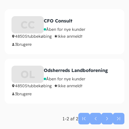
CFO Consult
CC
Åben for nye kunder
4850
Stubbekøbing
Ikke anmeldt
3
brugere
Odsherreds Landboforening
OL
Åben for nye kunder
4850
Stubbekøbing
Ikke anmeldt
3
brugere
1-2 af 2