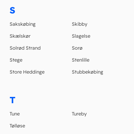
S
Sakskøbing
Skibby
Skælskør
Slagelse
Solrød Strand
Sorø
Stege
Stenlille
Store Heddinge
Stubbekøbing
T
Tune
Tureby
Tølløse