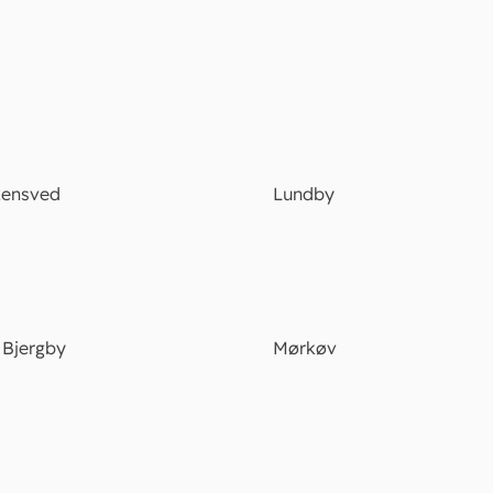
Skensved
Lundby
Bjergby
Mørkøv