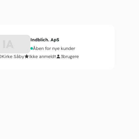
IA
Indblich. ApS
Åben for nye kunder
0
Kirke Såby
Ikke anmeldt
3
brugere