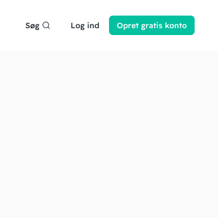
Søg
Log ind
Opret
gratis
konto