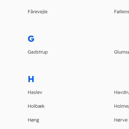
Fårevejle
Føllen
G
Gadstrup
Glums
H
Haslev
Havdr
Holbæk
Holme
Høng
Hørve