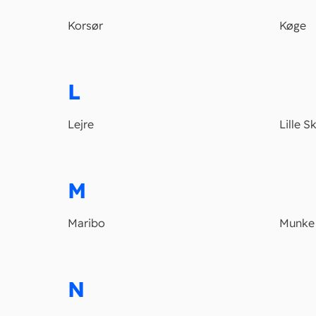
Korsør
Køge
L
Lejre
Lille 
M
Maribo
Munke 
N