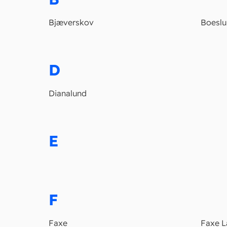
Bjæverskov
Boesl
D
Dianalund
E
F
Faxe
Faxe L