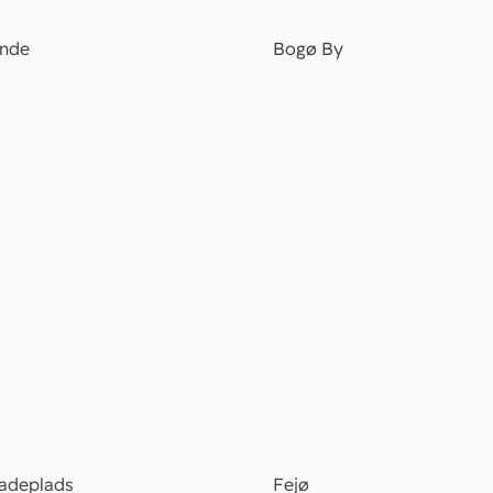
unde
Bogø By
adeplads
Fejø