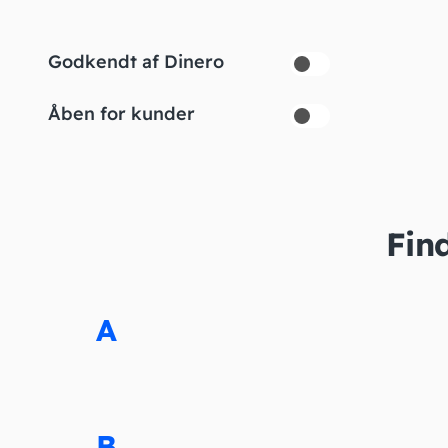
Godkendt af Dinero
Åben for kunder
Find
A
B