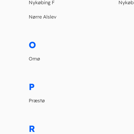
Nykøbing F
Nykøbi
Nørre Alslev
O
Omø
P
Præstø
R