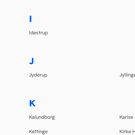
I
Idestrup
J
Jyderup
Jylling
K
Kalundborg
Karise
Kettinge
Kirke H