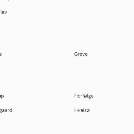
slev
ø
Greve
up
Herfølge
gaard
Hvalsø