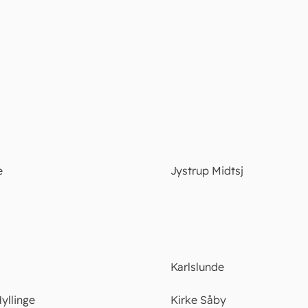
e
Jystrup Midtsj
Karlslunde
yllinge
Kirke Såby