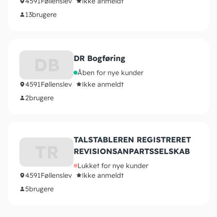
4591
Føllenslev
Ikke anmeldt
13
brugere
DR Bogføring
DB
Åben for nye kunder
4591
Føllenslev
Ikke anmeldt
2
brugere
TALSTABLEREN REGISTRERET
TR
REVISIONSANPARTSSELSKAB
Lukket for nye kunder
4591
Føllenslev
Ikke anmeldt
5
brugere