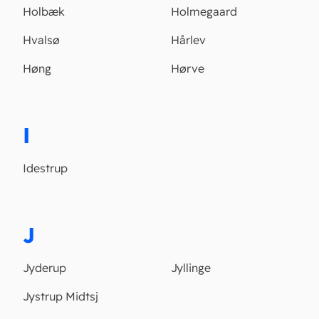
Holbæk
Holmegaard
Hvalsø
Hårlev
Høng
Hørve
I
Idestrup
J
Jyderup
Jyllinge
Jystrup Midtsj