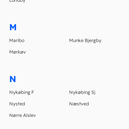
Lundby
M
Maribo
Munke Bjergby
Mørkøv
N
Nykøbing F
Nykøbing Sj
Nysted
Næstved
Nørre Alslev