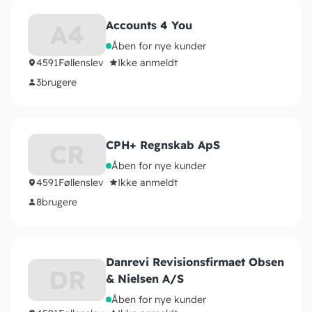
Accounts 4 You
A4
Åben for nye kunder
4591
Føllenslev
Ikke anmeldt
3
brugere
CPH+ Regnskab ApS
CR
Åben for nye kunder
4591
Føllenslev
Ikke anmeldt
8
brugere
Danrevi Revisionsfirmaet Obsen
DR
& Nielsen A/S
Åben for nye kunder