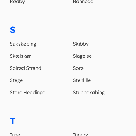
Rødby
Rønnede
S
Sakskøbing
Skibby
Skælskør
Slagelse
Solrød Strand
Sorø
Stege
Stenlille
Store Heddinge
Stubbekøbing
T
Tune
Tureby