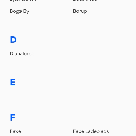
Bogø By
Borup
D
Dianalund
E
F
Faxe
Faxe Ladeplads