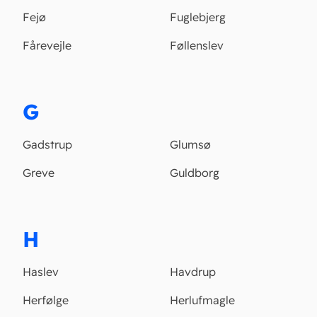
Fejø
Fuglebjerg
Fårevejle
Føllenslev
G
Gadstrup
Glumsø
Greve
Guldborg
H
Haslev
Havdrup
Herfølge
Herlufmagle