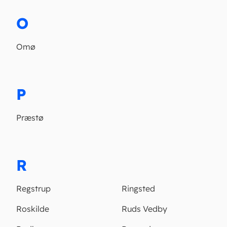
O
Omø
P
Præstø
R
Regstrup
Ringsted
Roskilde
Ruds Vedby