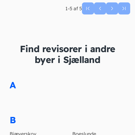
1-5 af 5
Find revisorer i andre
byer i Sjælland
A
B
Bjæverskov
Boeslunde