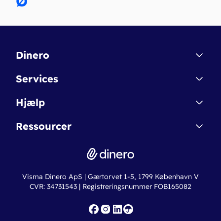
Ø
Dinero
Kontakt
Services
Affiliate
Dinero Starter
Hjælp
Betingelser & Sikkerhed
Dinero Starter+
Nye funktioner
Regnskabsordbogen
Ressourcer
Dinero Pro
Driftsstatus
Find revisor
Dinero Total
Integrationer
Regnskabslove
Lønsystem
Valutaomregner
Hvem er Dinero for?
Erhvervslån
Ny virksomhed
Visma Dinero ApS | Gærtorvet 1-5, 1799 København V
Online regnskabskurser
CVR: 34731543 | Registreringsnummer FOB165082
Fakturaskabeloner
Iværksætterlegat
Nye funktioner