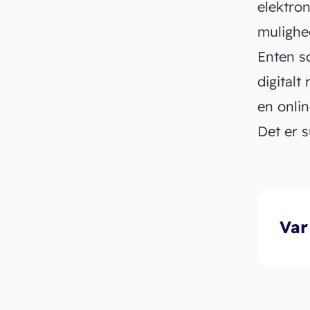
elektron
mulighed
Enten so
digital
en onlin
Det er 
Var