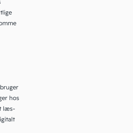
s
tlige
 komme
 bruger
ger hos
t læs-
gitalt