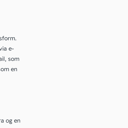
sform.
via e-
ail, som
 som en
ra og en