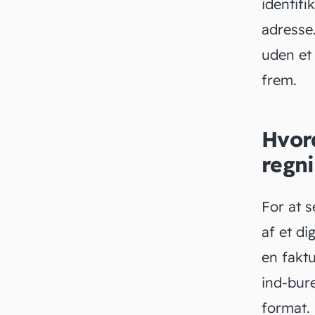
identifi
adresse.
uden et
frem.
Hvor
regn
For at 
af et di
en faktu
ind-bure
format.