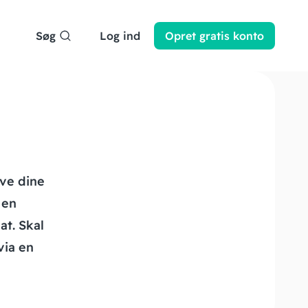
Søg
Log ind
Opret
gratis
konto
ve dine
 en
at. Skal
via en