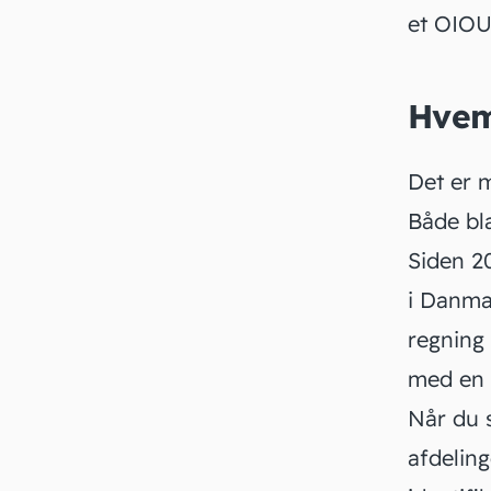
et
OIOU
Hvem
Det er 
Både bl
Siden 20
i Danmar
regning 
med en 
Når du s
afdelin