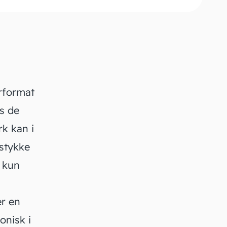
irformat
es de
rk kan i
 stykke
u kun
er en
onisk i