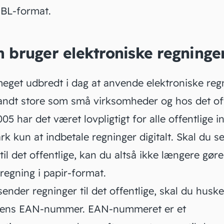
BL
-format.
 bruger elektroniske regninge
meget udbredt i dag at anvende elektroniske regn
andt store som små virksomheder og hos det off
05 har det været lovpligtigt for alle offentlige i
k kun at indbetale regninger digitalt. Skal du s
til det offentlige, kan du altså ikke længere gøre
regning i papir-format.
ender regninger til det offentlige, skal du huske
gens
EAN-nummer
. EAN-nummeret er et