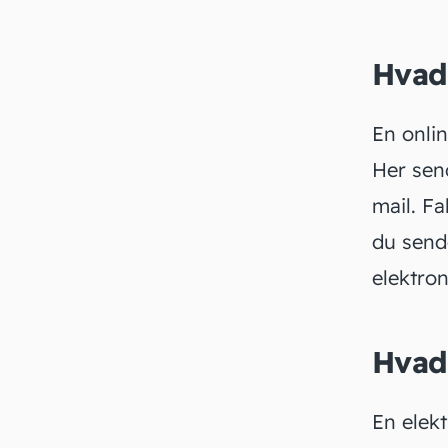
Hvad 
En
onli
Her sen
mail. F
du send
elektron
Hvad 
En
elek