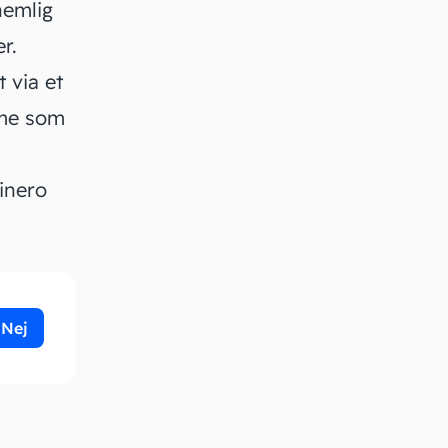
nemlig
r.
 via et
mme som
inero
Nej