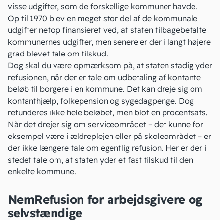
visse udgifter, som de forskellige kommuner havde.
Op til 1970 blev en meget stor del af de kommunale
udgifter netop finansieret ved, at staten tilbagebetalte
kommunernes udgifter, men senere er der i langt højere
grad blevet tale om tilskud.
Dog skal du være opmærksom på, at staten stadig yder
refusionen, når der er tale om udbetaling af kontante
beløb til borgere i en kommune. Det kan dreje sig om
kontanthjælp
, folkepension og sygedagpenge. Dog
refunderes ikke hele beløbet, men blot en procentsats.
Når det drejer sig om serviceområdet – det kunne for
eksempel være i ældreplejen eller på skoleområdet – er
der ikke længere tale om egentlig refusion. Her er der i
stedet tale om, at staten yder et fast tilskud til den
enkelte kommune.
NemRefusion for arbejdsgivere og
selvstændige