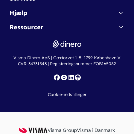
Affiliate
Dinero Starter
Hjælp
Betingelser & Sikkerhed
Dinero Starter+
Nye funktioner
Regnskabsordbogen
Ressourcer
Dinero Pro
Driftsstatus
Find revisor
Dinero Total
Integrationer
Regnskabslove
Lønsystem
Valutaomregner
Hvem er Dinero for?
Erhvervslån
Ny virksomhed
Visma Dinero ApS | Gærtorvet 1-5, 1799 København V
Online regnskabskurser
CVR: 34731543 | Registreringsnummer FOB165082
Fakturaskabeloner
Iværksætterlegat
Nye funktioner
Roadmap
Cookie-indstillinger
API
Visma Group
Visma i Danmark