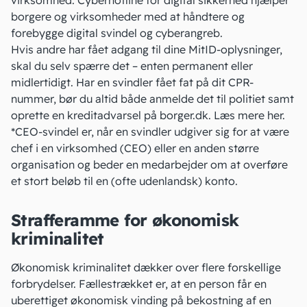
virksomhed.
Cyberhotline for digital sikkerhed
hjælper
borgere og virksomheder med at håndtere og
forebygge digital svindel og cyberangreb.
Hvis andre har fået adgang til dine MitID-oplysninger,
skal du selv spærre det – enten permanent eller
midlertidigt. Har en svindler fået fat på dit CPR-
nummer, bør du altid både anmelde det til politiet samt
oprette en kreditadvarsel på borger.dk.
Læs mere her
.
*CEO-svindel er, når en svindler udgiver sig for at være
chef i en virksomhed (
CEO
) eller en anden større
organisation og beder en medarbejder om at overføre
et stort beløb til en (ofte udenlandsk) konto.
Strafferamme for økonomisk
kriminalitet
Økonomisk kriminalitet dækker over flere forskellige
forbrydelser. Fællestrækket er, at en person får en
uberettiget økonomisk vinding på bekostning af en