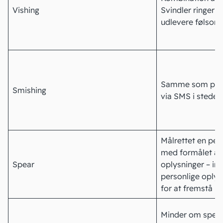
Vishing
Svindler ringer for
udlevere følsom
Samme som phis
Smishing
via SMS i stedet 
Målrettet en per
med formålet at
Spear
oplysninger – in
personlige oplys
for at fremstå le
Minder om spear