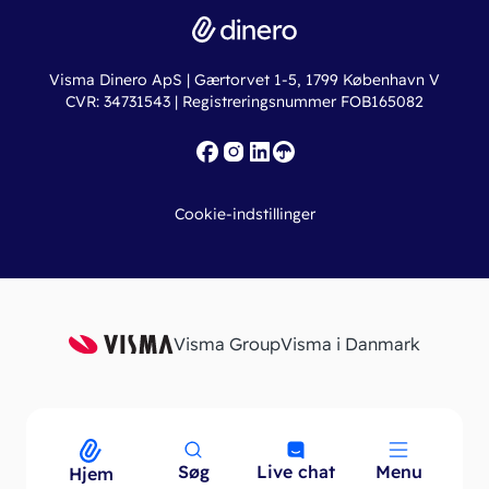
Dinero Total
Integrationer
Regnskabslove
Lønsystem
Valutaomregner
Hvem er Dinero for?
Erhvervslån
Ny virksomhed
Visma Dinero ApS | Gærtorvet 1-5, 1799 København V
Online regnskabskurser
CVR: 34731543 | Registreringsnummer FOB165082
Fakturaskabeloner
Iværksætterlegat
Nye funktioner
Roadmap
Cookie-indstillinger
API
Visma Group
Visma i Danmark
Søg
Live chat
Menu
Menu
Hjem