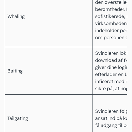
den øverste ledel
berømtheder. Er
Whaling
sofistikerede, m
virksomhedens T
indeholder perso
om personen og 
Svindleren lokke
download af fx m
giver dine login-
Baiting
efterlader en USB
inficeret med ma
sikre på, at noge
Svindleren følge
Tailgating
ansat ind på ko
få adgang til pe