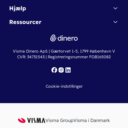
Affiliate
Dinero Starter
Hjælp
Betingelser & Sikkerhed
Dinero Starter+
Nye funktioner
Regnskabsordbogen
Ressourcer
Dinero Pro
Driftsstatus
Find revisor
Dinero Total
Integrationer
Regnskabslove
Lønsystem
Valutaomregner
Hvem er Dinero for?
Erhvervslån
Ny virksomhed
Visma Dinero ApS | Gærtorvet 1-5, 1799 København V
Online regnskabskurser
CVR: 34731543 | Registreringsnummer FOB165082
Fakturaskabeloner
Iværksætterlegat
Nye funktioner
Roadmap
Cookie-indstillinger
API
Visma Group
Visma i Danmark