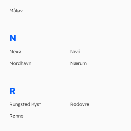
Måløv
N
Nexø
Nivå
Nordhavn
Nærum
R
Rungsted Kyst
Rødovre
Rønne