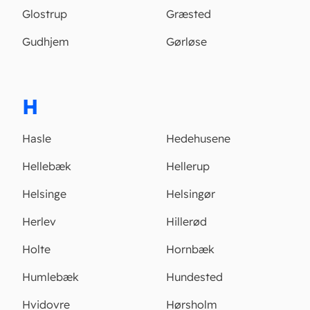
Glostrup
Græsted
Gudhjem
Gørløse
H
Hasle
Hedehusene
Hellebæk
Hellerup
Helsinge
Helsingør
Herlev
Hillerød
Holte
Hornbæk
Humlebæk
Hundested
Hvidovre
Hørsholm