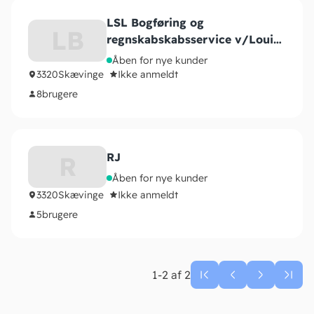
LSL Bogføring og
LB
regnskabskabsservice v/Louise
Stadager Larsø
Åben for nye kunder
3320
Skævinge
Ikke anmeldt
8
brugere
RJ
R
Åben for nye kunder
3320
Skævinge
Ikke anmeldt
5
brugere
1-2 af 2