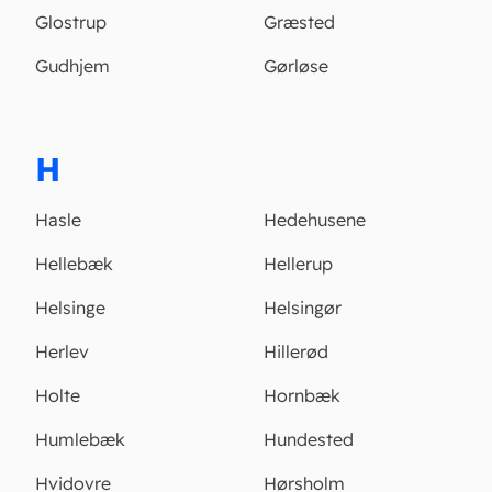
Glostrup
Græsted
Gudhjem
Gørløse
H
Hasle
Hedehusene
Hellebæk
Hellerup
Helsinge
Helsingør
Herlev
Hillerød
Holte
Hornbæk
Humlebæk
Hundested
Hvidovre
Hørsholm