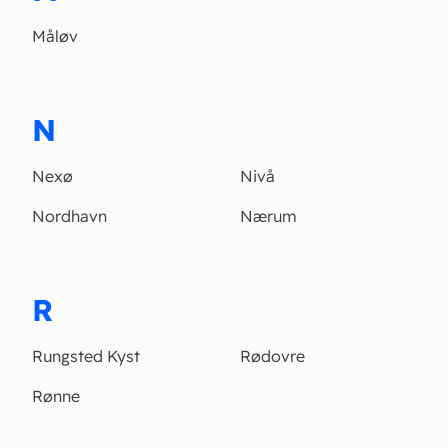
Måløv
N
Nexø
Nivå
Nordhavn
Nærum
R
Rungsted Kyst
Rødovre
Rønne