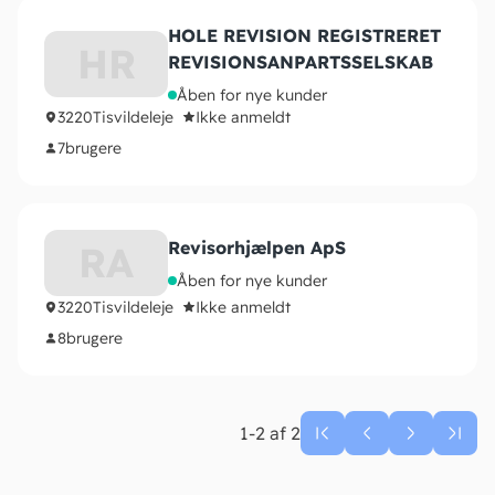
HOLE REVISION REGISTRERET
HR
REVISIONSANPARTSSELSKAB
Åben for nye kunder
3220
Tisvildeleje
Ikke anmeldt
7
brugere
Revisorhjælpen ApS
RA
Åben for nye kunder
3220
Tisvildeleje
Ikke anmeldt
8
brugere
1-2 af 2