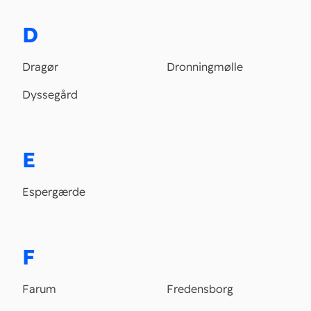
D
Dragør
Dronningmølle
Dyssegård
E
Espergærde
F
Farum
Fredensborg