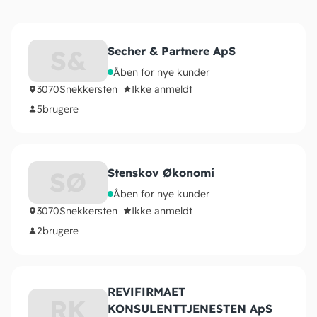
Secher & Partnere ApS
S&
Åben for nye kunder
3070
Snekkersten
Ikke anmeldt
5
brugere
Stenskov Økonomi
SØ
Åben for nye kunder
3070
Snekkersten
Ikke anmeldt
2
brugere
REVIFIRMAET
RK
KONSULENTTJENESTEN ApS