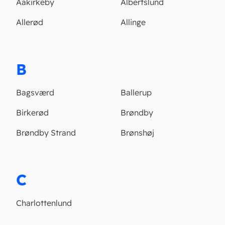
Aakirkeby
Albertslund
Allerød
Allinge
B
Bagsværd
Ballerup
Birkerød
Brøndby
Brøndby Strand
Brønshøj
C
Charlottenlund