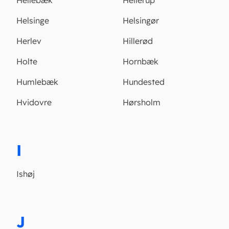
Hellebæk
Hellerup
Helsinge
Helsingør
Herlev
Hillerød
Holte
Hornbæk
Humlebæk
Hundested
Hvidovre
Hørsholm
I
Ishøj
J