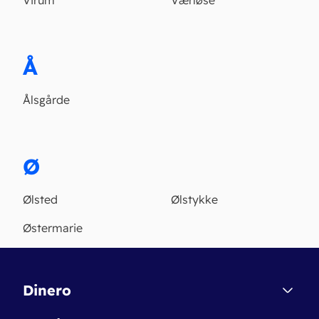
Virum
Værløse
Å
Ålsgårde
Ø
Ølsted
Ølstykke
Østermarie
Dinero
Kontakt