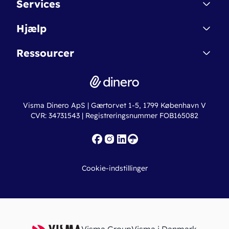
Services
Affiliate
Dinero Starter
Hjælp
Betingelser & Sikkerhed
Dinero Starter+
Nye funktioner
Regnskabsordbogen
Ressourcer
Dinero Pro
Driftsstatus
Find revisor
Dinero Total
Integrationer
Regnskabslove
Lønsystem
Valutaomregner
Hvem er Dinero for?
Erhvervslån
Ny virksomhed
Visma Dinero ApS | Gærtorvet 1-5, 1799 København V
Online regnskabskurser
CVR: 34731543 | Registreringsnummer FOB165082
Fakturaskabeloner
Iværksætterlegat
Nye funktioner
Roadmap
Cookie-indstillinger
API