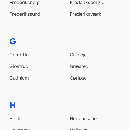
Frederiksberg
Frederiksberg C
Frederikssund
Frederiksværk
G
Gentofte
Gilleleje
Glostrup
Græsted
Gudhjem
Gørløse
H
Hasle
Hedehusene