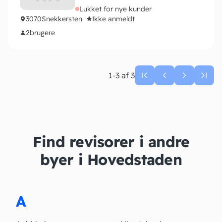
Lukket for nye kunder
3070
Snekkersten
Ikke anmeldt
2
brugere
1-3 af 3
Find revisorer i andre
byer i Hovedstaden
A