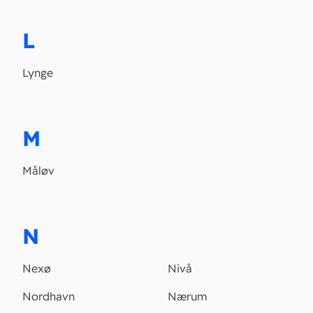
L
Lynge
M
Måløv
N
Nexø
Nivå
Nordhavn
Nærum