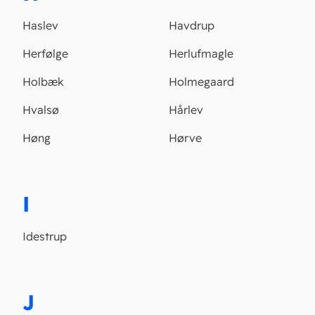
Haslev
Havdrup
Herfølge
Herlufmagle
Holbæk
Holmegaard
Hvalsø
Hårlev
Høng
Hørve
I
Idestrup
J