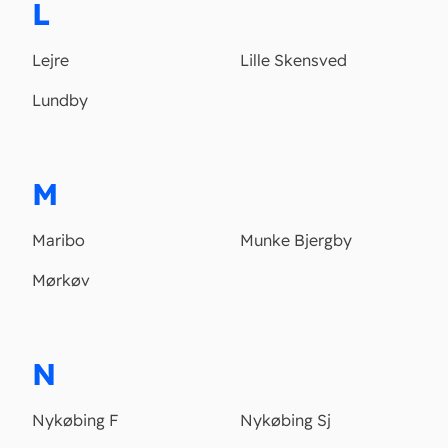
L
Lejre
Lille Skensved
Lundby
M
Maribo
Munke Bjergby
Mørkøv
N
Nykøbing F
Nykøbing Sj