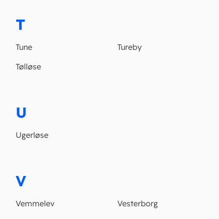
T
Tune
Tureby
Tølløse
U
Ugerløse
V
Vemmelev
Vesterborg