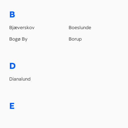
B
Bjæverskov
Boeslunde
Bogø By
Borup
D
Dianalund
E