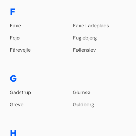
F
Faxe
Faxe Ladeplads
Fejø
Fuglebjerg
Fårevejle
Føllenslev
G
Gadstrup
Glumsø
Greve
Guldborg
H