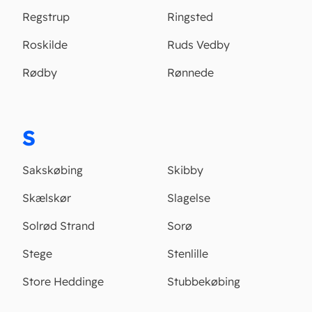
Regstrup
Ringsted
Roskilde
Ruds Vedby
Rødby
Rønnede
S
Sakskøbing
Skibby
Skælskør
Slagelse
Solrød Strand
Sorø
Stege
Stenlille
Store Heddinge
Stubbekøbing