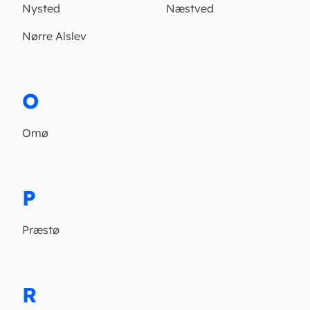
Nysted
Næstved
Nørre Alslev
O
Omø
P
Præstø
R