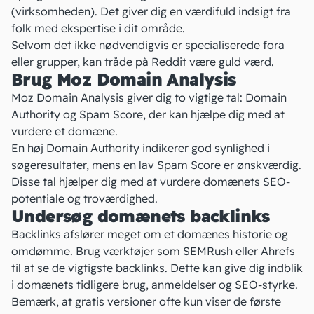
(virksomheden). Det giver dig en værdifuld indsigt fra
folk med ekspertise i dit område.
Selvom det ikke nødvendigvis er specialiserede fora
eller grupper, kan tråde på Reddit være guld værd.
Brug Moz Domain Analysis
Moz Domain Analysis
giver dig to vigtige tal: Domain
Authority og Spam Score, der kan hjælpe dig med at
vurdere et domæne.
En høj Domain Authority indikerer god synlighed i
søgeresultater, mens en lav Spam Score er ønskværdig.
Disse tal hjælper dig med at vurdere domænets
SEO-
potentiale
og troværdighed.
Undersøg domænets backlinks
Backlinks afslører meget om et domænes historie og
omdømme. Brug værktøjer som
SEMRush
eller
Ahrefs
til at se de vigtigste backlinks. Dette kan give dig indblik
i domænets tidligere brug, anmeldelser og SEO-styrke.
Bemærk, at gratis versioner ofte kun viser de første