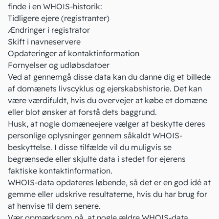
finde i en WHOIS-historik:
Tidligere ejere (registranter)
Ændringer i registrator
Skift i navneservere
Opdateringer af kontaktinformation
Fornyelser og udløbsdatoer
Ved at gennemgå disse data kan du danne dig et billede
af domænets livscyklus og ejerskabshistorie. Det kan
være værdifuldt, hvis du overvejer at købe et domæne
eller blot ønsker at forstå dets baggrund.
Husk, at nogle domæneejere vælger at beskytte deres
personlige oplysninger gennem såkaldt WHOIS-
beskyttelse. I disse tilfælde vil du muligvis se
begrænsede eller skjulte data i stedet for ejerens
faktiske kontaktinformation.
WHOIS-data opdateres løbende, så det er en god idé at
gemme eller udskrive resultaterne, hvis du har brug for
at henvise til dem senere.
Vær opmærksom på, at nogle ældre WHOIS-data