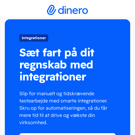
Integrationer
Sæt fart på dit
regnskab med
integrationer
Slip for manuelt og tidskrævende
tastearbejde med smarte integrationer.
Skru op for automatiseringen, så du får
mere tid til at drive og vækste din
virksomhed.