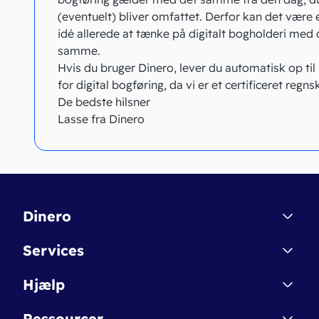
(eventuelt) bliver omfattet. Derfor kan det være
idé allerede at tænke på digitalt bogholderi med 
samme.
Hvis du bruger Dinero, lever du automatisk op til
for digital bogføring, da vi er et certificeret regns
De bedste hilsner
Lasse fra Dinero
Dinero
Kontakt
Services
Affiliate
Dinero Starter
Hjælp
Betingelser & Sikkerhed
Dinero Starter+
Nye funktioner
Regnskabsordbogen
Ressourcer