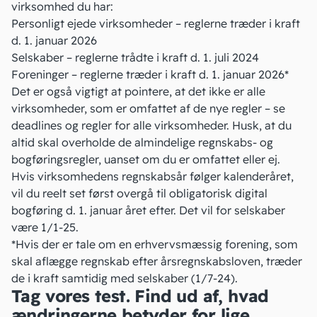
virksomhed du har:
Personligt ejede virksomheder – reglerne træder i kraft
d. 1. januar 2026
Selskaber – reglerne trådte i kraft d. 1. juli 2024
Foreninger – reglerne træder i kraft d. 1. januar 2026*
Det er også vigtigt at pointere, at det ikke er alle
virksomheder, som er omfattet af de nye regler –
se
deadlines og regler for alle virksomheder
. Husk, at du
altid skal overholde de almindelige regnskabs- og
bogføringsregler, uanset om du er omfattet eller ej.
Hvis virksomhedens regnskabsår følger kalenderåret,
vil du reelt set først overgå til obligatorisk digital
bogføring d. 1. januar året efter. Det vil for selskaber
være 1/1-25.
*Hvis der er tale om en erhvervsmæssig forening, som
skal aflægge regnskab efter årsregnskabsloven, træder
de i kraft samtidig med selskaber (1/7-24).
Tag vores test. Find ud af, hvad
ændringerne betyder for lige