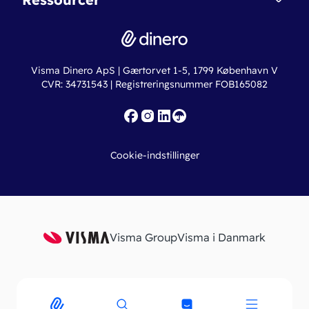
Dinero Pro
Driftsstatus
Find revisor
Dinero Total
Integrationer
Regnskabslove
Lønsystem
Valutaomregner
Hvem er Dinero for?
Erhvervslån
Ny virksomhed
Visma Dinero ApS | Gærtorvet 1-5, 1799 København V
Online regnskabskurser
CVR: 34731543 | Registreringsnummer FOB165082
Fakturaskabeloner
Iværksætterlegat
Nye funktioner
Roadmap
Cookie-indstillinger
API
Visma Group
Visma i Danmark