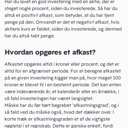
Har du lavet en
god investering
med en aktie, der er
steget nogle procent, siden du investerede. Så har du
altså et positivt afkast, som betyder, at du har tjent
penge på den. Omvendt er det et negativt afkast, hvis
aktiens kurs er faldet, siden du investerede, og dermed
har du altså tabt penge.
Hvordan opgøres et afkast?
Afkastet opgøres altid i kroner eller procent, og det er
altid for en afgrænset periode. For at beregne afkastet
på en given investering kigger man på, hvor meget 100
kroner er blevet til i en bestemt periode. Det kan enten
være indeværende år, et
kalenderår
eller en årrække, i
så fald investeringen har været langsigtet.
Måske har du før hørt begrebet ‘afkastningsgrad’, og i
så fald ved du måske også, hvad det dækker over. I
korte træk er
afkastningsgraden
et af de vigtigste
nøgletal i et regnskab. Dette er ganske enkelt, fordi