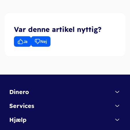
Var denne artikel nyttig?
Ja
Nej
Dinero
Kontakt
Services
Affiliate
Dinero Starter
Hjælp
Betingelser & Sikkerhed
Dinero Starter+