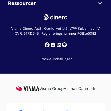
Nye funktioner
Regnskabsordbogen
Ressourcer
Dinero Pro
Driftsstatus
Find revisor
Dinero Total
Integrationer
Regnskabslove
Lønsystem
Valutaomregner
Hvem er Dinero for?
Erhvervslån
Ny virksomhed
Visma Dinero ApS | Gærtorvet 1-5, 1799 København V
Online regnskabskurser
CVR: 34731543 | Registreringsnummer FOB165082
Fakturaskabeloner
Iværksætterlegat
Nye funktioner
Roadmap
Cookie-indstillinger
API
Visma Group
Visma i Danmark