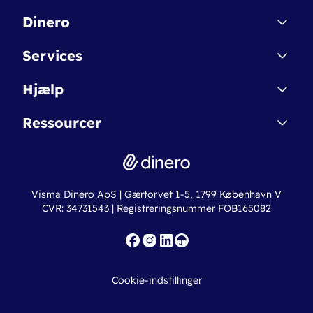
Dinero
Kontakt
Services
Affiliate
Dinero Starter
Hjælp
Betingelser & Sikkerhed
Dinero Starter+
Nye funktioner
Regnskabsordbogen
Ressourcer
Dinero Pro
Driftsstatus
Find revisor
Dinero Total
Integrationer
Regnskabslove
Lønsystem
Valutaomregner
Hvem er Dinero for?
Erhvervslån
Ny virksomhed
Aktieselskab (A/S)
Hæftelse
Gæld
Visma Dinero ApS | Gærtorvet 1-5, 1799 København V
Online regnskabskurser
CVR: 34731543 | Registreringsnummer FOB165082
Fakturaskabeloner
Iværksætterlegat
Nye funktioner
Roadmap
Cookie-indstillinger
API