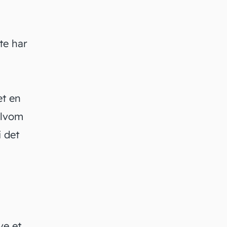
te har
et en
elvom
i det
?
ve et