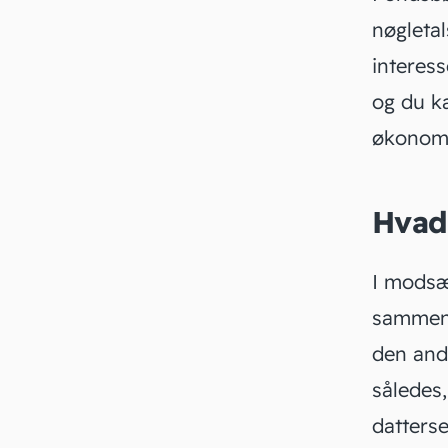
nøgletal
interess
og du ka
økonom
Hvad
I modsæ
sammens
den ande
således
datters