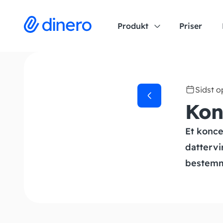
Produkt
Priser
Sidst 
Kon
Et konce
dattervi
bestemme