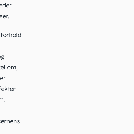
eder
ser.
 forhold
og
gel om,
ter
ffekten
m.
ncernens