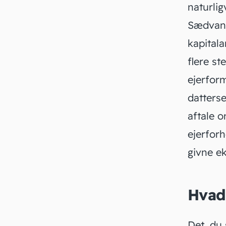
naturlig
Sædvanl
kapitala
flere st
ejerform
datters
aftale o
ejerforh
givne e
Hvad
Det, du