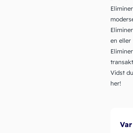
Eliminer
moders
Elimine
en eller
Eliminer
transak
Vidst du
her!
Var