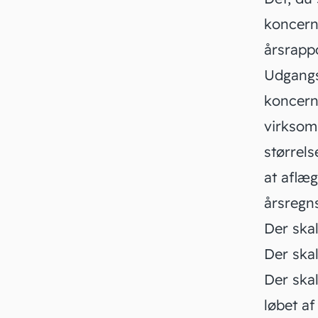
koncernr
årsrapp
Udgangsp
koncern
virksom
størrel
at aflæg
årsregn
Der ska
Der ska
Der skal
løbet a