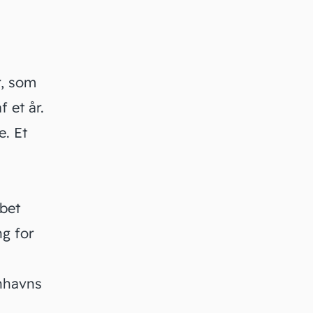
r, som
 et år.
e. Et
bet
ng for
nhavns