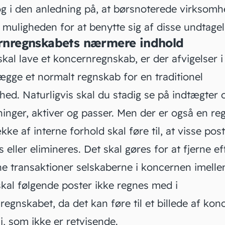
g i den anledning på, at
børsnoterede
virksomh
 muligheden for at benytte sig af disse undtagel
rnregnskabets nærmere indhold
kal lave et koncernregnskab, er der afvigelser i
flægge et normalt regnskab for en traditionel
hed. Naturligvis skal du stadig se på
indtægter
inger, aktiver og passer. Men der er også en re
kke af interne forhold skal føre til, at visse pos
 eller elimineres. Det skal gøres for at fjerne e
ne transaktioner selskaberne i koncernen imelle
skal følgende poster ikke regnes med i
egnskabet, da det kan føre til et billede af ko
, som ikke er retvisende.