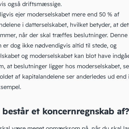
vis også driftsmæssige.
igvis ejer
moderselskabet
mere end 50 % af
ndelene i datterselskabet, hvilket betyder, at det
emmer, når der skal træffes beslutninger. Denne
 er dog ikke nødvendigvis altid til stede, og
elskabet og moderselskabet kan blot have indgå
m, at beslutninger ligger hos moderselskabet, s
oldet af kapitalandelene ser anderledes ud end 
ksempel.
 består et koncernregnskab af
 skal være meget opmærksom på, når du skal la