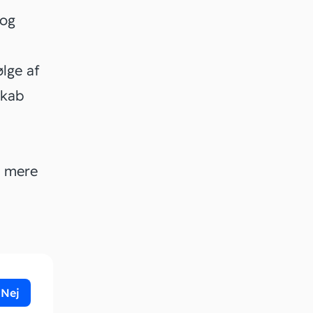
 og
ølge af
skab
n
s mere
Nej