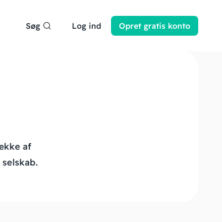
Søg
Log ind
Opret
gratis
konto
ække af
 selskab.