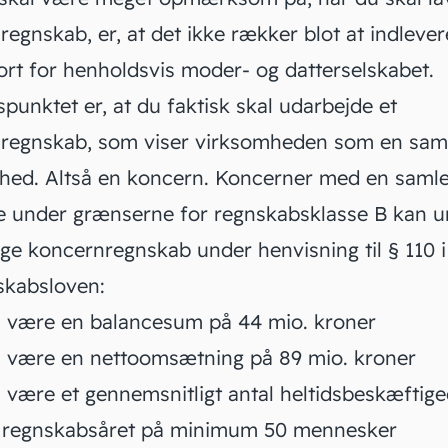
egnskab, er, at det ikke rækker blot at indlever
ort for henholdsvis moder- og datterselskabet.
unktet er, at du faktisk skal udarbejde et
regnskab, som viser virksomheden som en sam
hed. Altså en koncern. Koncerner med en samle
se under grænserne for regnskabsklasse B kan 
ge koncernregnskab under henvisning til § 110 i
skabsloven
:
l være en balancesum på 44 mio. kroner
l være en nettoomsætning på 89 mio. kroner
 være et gennemsnitligt antal heltidsbeskæftige
f regnskabsåret på minimum 50 mennesker