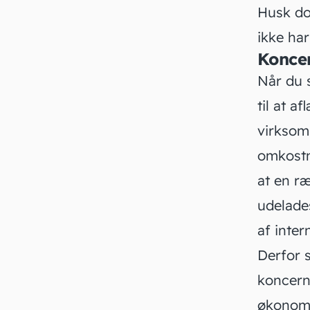
Husk do
ikke har
Konce
Når du s
til at a
virksom
omkostn
at en ræ
udelades
af inter
Derfor 
koncernr
økonomi