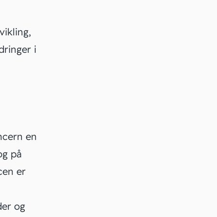
ikling,
dringer i
ncern en
og på
cen er
der og