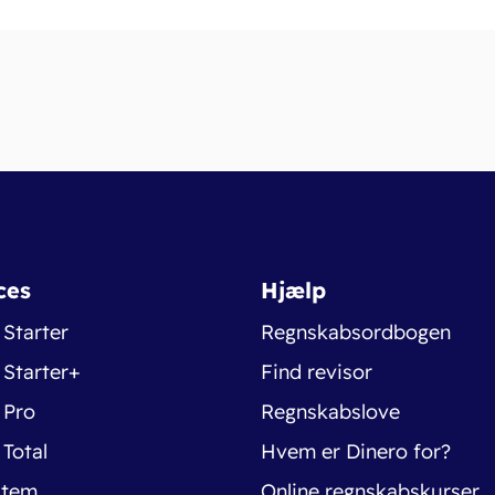
ces
Hjælp
 Starter
Regnskabsordbogen
 Starter+
Find revisor
 Pro
Regnskabslove
 Total
Hvem er Dinero for?
stem
Online regnskabskurser