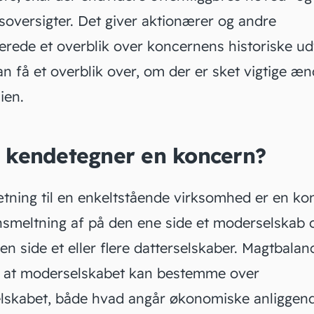
soversigter. Det giver aktionærer og andre
erede et overblik over koncernens historiske udv
n få et overblik over, om der er sket vigtige æn
ien.
 kendetegner en koncern?
tning til en enkeltstående virksomhed er en ko
meltning af på den ene side et moderselskab 
n side et eller flere
datterselskaber
. Magtbalan
, at moderselskabet kan bestemme over
elskabet, både hvad angår økonomiske anliggen