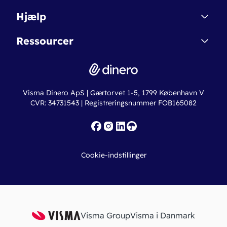
Affiliate
Dinero Starter
Hjælp
Betingelser & Sikkerhed
Dinero Starter+
Nye funktioner
Regnskabsordbogen
Ressourcer
Dinero Pro
Driftsstatus
Find revisor
Dinero Total
Integrationer
Regnskabslove
Lønsystem
Valutaomregner
Hvem er Dinero for?
Erhvervslån
Ny virksomhed
Visma Dinero ApS | Gærtorvet 1-5, 1799 København V
Online regnskabskurser
CVR: 34731543 | Registreringsnummer FOB165082
Fakturaskabeloner
Iværksætterlegat
Nye funktioner
Roadmap
Cookie-indstillinger
API
Visma Group
Visma i Danmark