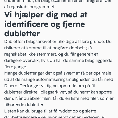
under ét minut, da
bilagsscanneren
er en integreret del
af regnskabsprogrammet.
Vi hjælper dig med at
identificere og fjerne
dubletter
Dubletter i bilagsarkivet er uheldige af flere grunde. Du
risikerer at komme til at bogføre dobbelt (så
regnskabet ikke stemmer), og du får generelt et
dårligere overblik, hvis du har de samme bilag liggende
flere gange.
Mange dubletter gør det også svært at få det optimale
ud af de mange automatiseringsmuligheder, du får med
Dinero. Derfor gør vi dig nu opmærksom på fil-
dubletter direkte i bilagsarkivet, så du nemt kan spotte
dem. Når du åbner filen, får du en liste med filer, som er
tilhørende dubletter.
Listen kan du bruge til at få ryddet op og slette
dobbeltgængere – se, hvor nemt det er i videoen. Vi