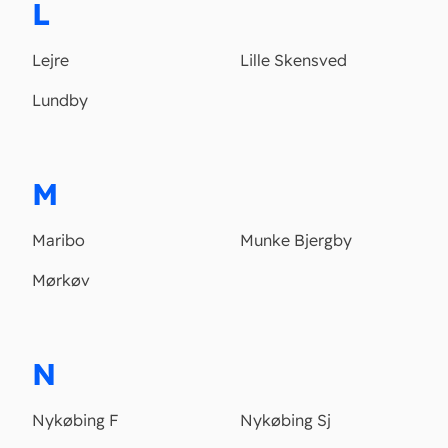
L
Lejre
Lille Skensved
Lundby
M
Maribo
Munke Bjergby
Mørkøv
N
Nykøbing F
Nykøbing Sj