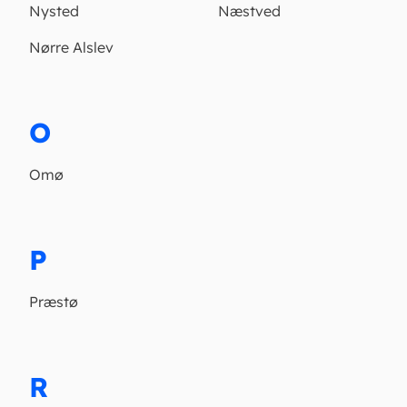
Nysted
Næstved
Nørre Alslev
O
Omø
P
Præstø
R