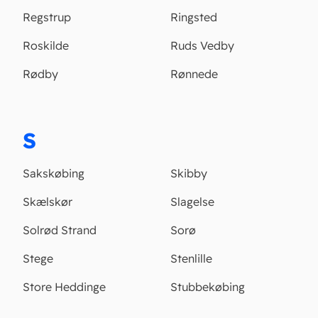
Regstrup
Ringsted
Roskilde
Ruds Vedby
Rødby
Rønnede
S
Sakskøbing
Skibby
Skælskør
Slagelse
Solrød Strand
Sorø
Stege
Stenlille
Store Heddinge
Stubbekøbing