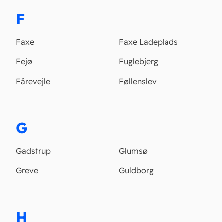
F
Faxe
Faxe Ladeplads
Fejø
Fuglebjerg
Fårevejle
Føllenslev
G
Gadstrup
Glumsø
Greve
Guldborg
H