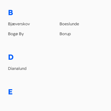
B
Bjæverskov
Boeslunde
Bogø By
Borup
D
Dianalund
E