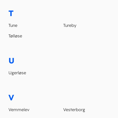
T
Tune
Tureby
Tølløse
U
Ugerløse
V
Vemmelev
Vesterborg