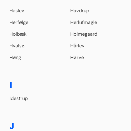
Haslev
Havdrup
Herfølge
Herlufmagle
Holbæk
Holmegaard
Hvalsø
Hårlev
Høng
Hørve
I
Idestrup
J