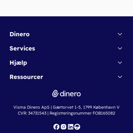
Dinero
Kontakt
Services
Affiliate
Dinero Starter
Hjælp
Betingelser & Sikkerhed
Dinero Starter+
Nye funktioner
Regnskabsordbogen
Ressourcer
Dinero Pro
Driftsstatus
Find revisor
Dinero Total
Integrationer
Regnskabslove
Lønsystem
Valutaomregner
Hvem er Dinero for?
Erhvervslån
Ny virksomhed
Visma Dinero ApS | Gærtorvet 1-5, 1799 København V
Online regnskabskurser
CVR: 34731543 | Registreringsnummer FOB165082
Fakturaskabeloner
Iværksætterlegat
Nye funktioner