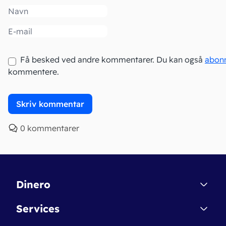
Navn
Email
Få besked ved andre kommentarer. Du kan også
abon
kommentere.
0 kommentarer
Dinero
Kontakt
Services
Affiliate