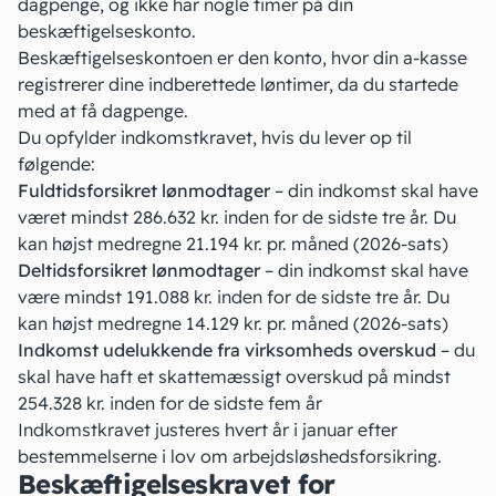
dagpenge, og ikke har nogle timer på din
beskæftigelseskonto.
Beskæftigelseskontoen er den konto, hvor din a-kasse
registrerer dine indberettede løntimer, da du startede
med at få dagpenge.
Du opfylder indkomstkravet, hvis du lever op til
følgende:
Fuldtidsforsikret lønmodtager
– din indkomst skal have
været mindst 286.632 kr. inden for de sidste tre år. Du
kan højst medregne 21.194 kr. pr. måned (2026-sats)
Deltidsforsikret lønmodtager
– din indkomst skal have
være mindst 191.088 kr. inden for de sidste tre år. Du
kan højst medregne 14.129 kr. pr. måned (2026-sats)
Indkomst udelukkende fra virksomheds overskud
– du
skal have haft et skattemæssigt overskud på mindst
254.328 kr. inden for de sidste fem år
Indkomstkravet justeres hvert år i januar efter
bestemmelserne i
lov om arbejdsløshedsforsikring
.
Beskæftigelseskravet for