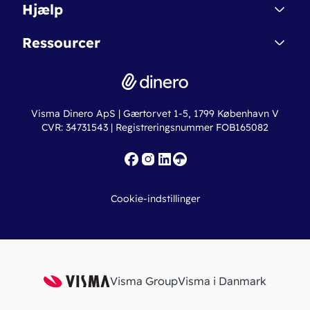
Dinero Starter
Hjælp
Betingelser & Sikkerhed
Dinero Starter+
Nye funktioner
Regnskabsordbogen
Ressourcer
Dinero Pro
Driftsstatus
Find revisor
Dinero Total
Integrationer
Regnskabslove
Lønsystem
Valutaomregner
Hvem er Dinero for?
Erhvervslån
Ny virksomhed
Visma Dinero ApS | Gærtorvet 1-5, 1799 København V
Online regnskabskurser
CVR: 34731543 | Registreringsnummer FOB165082
Fakturaskabeloner
Iværksætterlegat
Nye funktioner
Roadmap
Cookie-indstillinger
API
Visma Group
Visma i Danmark