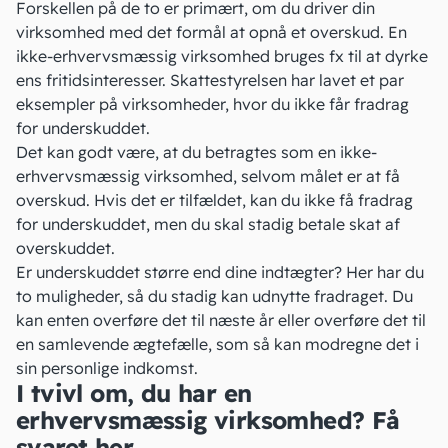
Forskellen på de to er primært, om du driver din
virksomhed med det formål at opnå et overskud. En
ikke-erhvervsmæssig virksomhed bruges fx til at dyrke
ens fritidsinteresser. Skattestyrelsen har lavet
et par
eksempler
på virksomheder, hvor du ikke får fradrag
for underskuddet.
Det kan godt være, at du betragtes som en ikke-
erhvervsmæssig virksomhed, selvom målet er at få
overskud. Hvis det er tilfældet, kan du ikke få fradrag
for underskuddet, men du skal stadig betale skat af
overskuddet.
Er underskuddet større end dine indtægter? Her har du
to muligheder, så
du stadig kan udnytte fradraget
. Du
kan enten overføre det til næste år eller overføre det til
en samlevende ægtefælle, som så kan modregne det i
sin personlige indkomst.
I tvivl om, du har en
erhvervsmæssig virksomhed? Få
svaret her