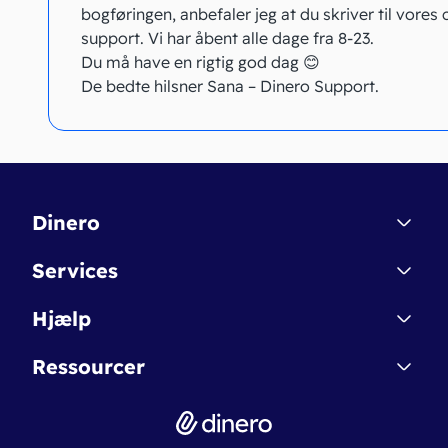
bogføringen, anbefaler jeg at du skriver til vores 
support. Vi har åbent alle dage fra 8-23.
Du må have en rigtig god dag 😊
De bedte hilsner Sana – Dinero Support.
Dinero
Kontakt
Services
Affiliate
Dinero Starter
Hjælp
Betingelser & Sikkerhed
Dinero Starter+
Nye funktioner
Regnskabsordbogen
Ressourcer
Dinero Pro
Driftsstatus
Find revisor
Dinero Total
Integrationer
Regnskabslove
Lønsystem
Valutaomregner