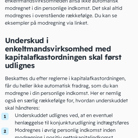
enkeltmandsvirksomheden altså ikke automatisk
modregnet i din personlige indkomst. Det
skal altid
modregnes
i ovenstående rækkefølge. Du kan se
eksempler på modregning via linket.
Underskud i
enkeltmandsvirksomhed med
kapitalafkastordningen skal først
udlignes
Beskattes du efter reglerne i kapitalafkastordningen,
får du heller ikke automatisk fradrag, som du kan
modregne i din personlige indkomst. Her er nemlig
også
en særlig rækkefølge
for, hvordan underskuddet
skal håndteres:
Underskuddet udlignes ved, at en eventuel
henlæggelse til konjunkturudligning
indtægtsføres
Modregnes i øvrig personlig indkomst inden
modregning i positiv
nettokapitalindkomst