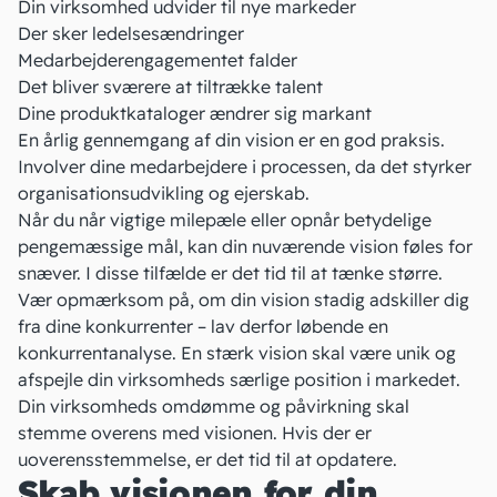
Din virksomhed udvider til nye markeder
Der sker ledelsesændringer
Medarbejderengagementet
falder
Det bliver sværere at tiltrække talent
Dine produktkataloger ændrer sig markant
En årlig gennemgang af din vision er en god praksis.
Involver dine medarbejdere i processen, da det styrker
organisationsudvikling og ejerskab.
Når du når vigtige milepæle eller opnår betydelige
pengemæssige mål, kan din nuværende vision føles for
snæver. I disse tilfælde er det tid til at tænke større.
Vær opmærksom på, om din vision stadig adskiller dig
fra dine konkurrenter – lav derfor løbende en
konkurrentanalyse
. En stærk vision skal være unik og
afspejle din virksomheds særlige position i markedet.
Din virksomheds
omdømme
og påvirkning skal
stemme overens med visionen. Hvis der er
uoverensstemmelse, er det tid til at opdatere.
Skab visionen for din