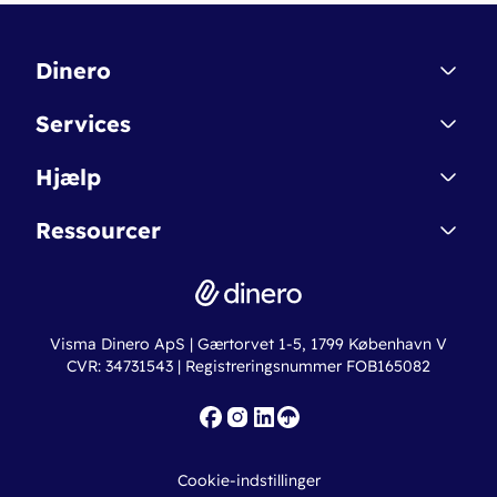
Dinero
Kontakt
Services
Affiliate
Dinero Starter
Hjælp
Betingelser & Sikkerhed
Dinero Starter+
Nye funktioner
Regnskabsordbogen
Ressourcer
Dinero Pro
Driftsstatus
Find revisor
Dinero Total
Integrationer
Regnskabslove
Lønsystem
Valutaomregner
Hvem er Dinero for?
Erhvervslån
Ny virksomhed
Visma Dinero ApS | Gærtorvet 1-5, 1799 København V
Online regnskabskurser
CVR: 34731543 | Registreringsnummer FOB165082
Fakturaskabeloner
Iværksætterlegat
Nye funktioner
Roadmap
Cookie-indstillinger
API