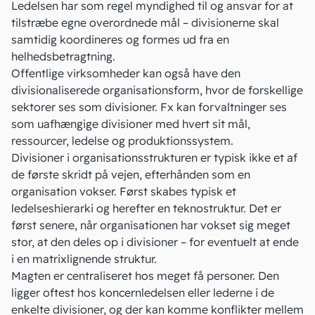
Ledelsen har som regel myndighed til og ansvar for at
tilstræbe egne overordnede mål – divisionerne skal
samtidig koordineres og formes ud fra en
helhedsbetragtning.
Offentlige virksomheder kan også have den
divisionaliserede organisationsform, hvor de forskellige
sektorer ses som divisioner. Fx kan forvaltninger ses
som uafhængige divisioner med hvert sit mål,
ressourcer, ledelse og produktionssystem.
Divisioner i organisationsstrukturen er typisk ikke et af
de første skridt på vejen, efterhånden som en
organisation vokser. Først skabes typisk et
ledelseshierarki og herefter en teknostruktur. Det er
først senere, når organisationen har vokset sig meget
stor, at den deles op i divisioner – for eventuelt at ende
i en matrixlignende struktur.
Magten er centraliseret hos meget få personer. Den
ligger oftest hos koncernledelsen eller lederne i de
enkelte divisioner, og der kan komme konflikter mellem