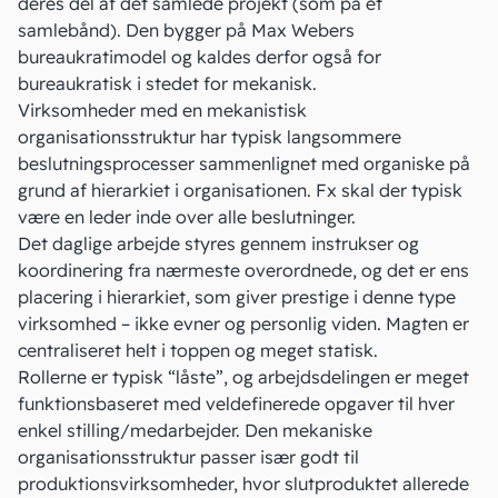
deres del af det samlede projekt (som på et
samlebånd). Den bygger på Max Webers
bureaukratimodel og kaldes derfor også for
bureaukratisk i stedet for mekanisk.
Virksomheder med en mekanistisk
organisationsstruktur har typisk langsommere
beslutningsprocesser sammenlignet med organiske på
grund af hierarkiet i organisationen. Fx skal der typisk
være en leder inde over alle beslutninger.
Det daglige arbejde styres gennem instrukser og
koordinering fra nærmeste overordnede, og det er ens
placering i hierarkiet, som giver prestige i denne type
virksomhed – ikke evner og personlig viden. Magten er
centraliseret helt i toppen og meget statisk.
Rollerne er typisk “låste”, og arbejdsdelingen er meget
funktionsbaseret med veldefinerede opgaver til hver
enkel stilling/medarbejder. Den mekaniske
organisationsstruktur passer især godt til
produktionsvirksomheder
, hvor slutproduktet allerede