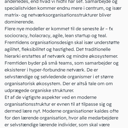
anderledes, end hvad vi hidtil har set. Samarbejde og
specialistviden kommer endnu mere i centrum, og især
matrix- og netværksorganisationsstrukturer bliver
dominerende.
Flere nye modeller er kommet til de seneste år – fx
sociocracy, holacracy, agile, lean startup og
teal
.
Fremtidens organisationsdesign skal især understøtte
agilitet, fleksibilitet og hastighed. Det traditionelle
hierarki erstattes af netværk og mindre økosystemer.
Fremtiden byder på små teams, som samarbejder og
eksisterer i hyper-forbundne netværk. De er
selvstændige og selvledende organismer i et større
organisatorisk økosystem. Der er altså tale om om
udprægede organiske strukturer.
Et af de vigtigste aspekter ved en moderne
organisationsstruktur er evnen til at tilpasse sig og
dermed lære nyt. Moderne organisationer kaldes ofte
for den lærende organisation, hvor alle medarbejdere
er selvstændige lærende individer, som skal være