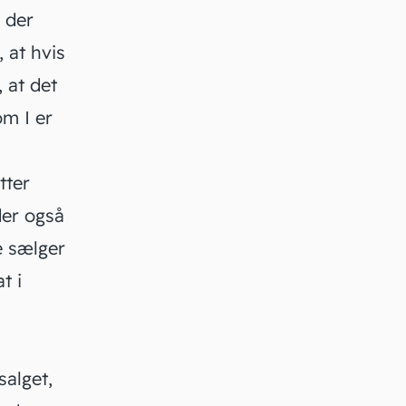
 der
 at hvis
 at det
m I er
tter
der også
e sælger
t i
salget,