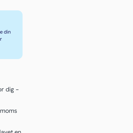
e din
r
r dig –
nemoms
lavet en