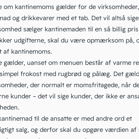
e om kantinemoms gælder for de virksomheder,
ad og drikkevarer med et tab. Det vil altså sige,
somhed sælger kantinemaden til en så billig pris,
ækker
udgifterne
, skal du være opmærksom på, o
t af kantinemoms.
e gælder, uanset om menuen består af varme re
n simpel frokost med rugbrød og pålæg. Det gæl
ksomheder, der normalt er
momsfritagede
, når d
erne kunder – det vil sige kunder, der ikke er ansa
mheden.
kantinemad til de ansatte er med andre ord et
tigt salg, og derfor skal du opgøre værdien af 