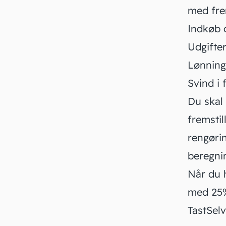
med fre
Indkøb 
Udgifter
Lønninge
Svind i
Du skal 
fremstil
rengørin
beregni
Når du h
med 25%
TastSel