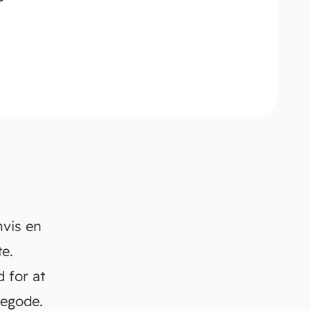
hvis en
te.
 for at
legode
.