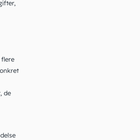
ifter,
flere
konkret
, de
ndelse