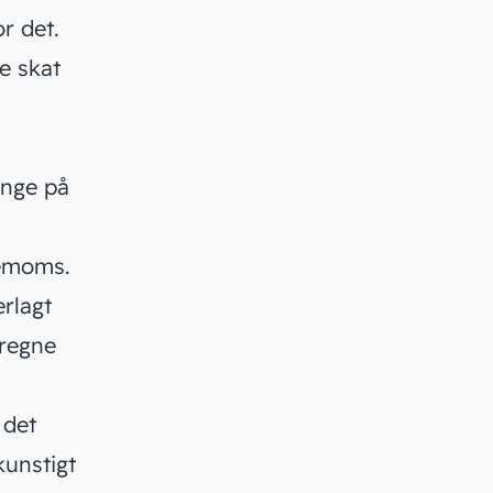
r det.
e skat
enge på
nemoms.
erlagt
dregne
 det
kunstigt