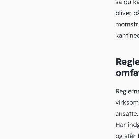
så du k
bliver p
momsfra
kantine
Regl
omfa
Reglern
virksomh
ansatte
Har ind
og står 