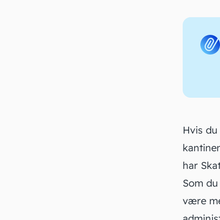
Hvis du 
kantine
har Ska
Som du 
være me
administ