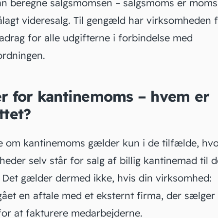
an beregne
salgsmomsen
– salgsmoms er moms,
ålagt videresalg. Til gengæld har virksomheden f
drag for alle udgifterne i forbindelse med
ordningen
.
er for kantinemoms – hvem er
ttet?
e om kantinemoms gælder kun i de tilfælde, hv
eder selv står for salg af billig kantinemad til 
. Det gælder dermed ikke, hvis din virksomhed:
gået en aftale med et eksternt firma, der sælge
for at
fakturere
medarbejderne.