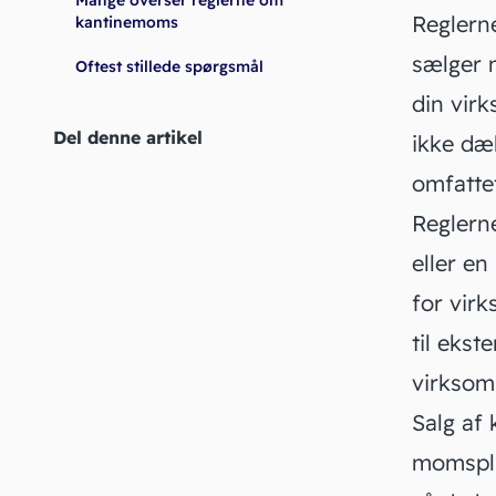
Mange overser reglerne om
Reglern
kantinemoms
sælger m
Oftest stillede spørgsmål
din virk
Del denne artikel
ikke d
omfatte
Reglern
eller e
for vir
til ekst
virkso
Salg af 
momsplig