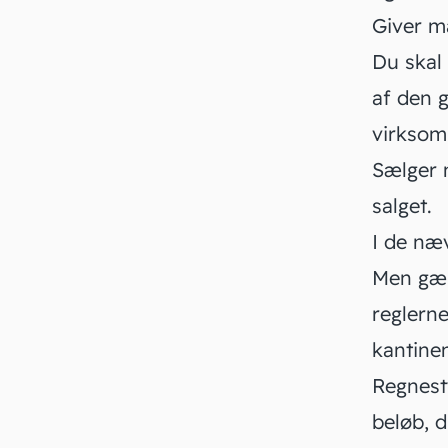
Giver ma
Du skal
af den 
virksom
Sælger 
salget.
I de næv
Men gæld
reglerne
kantin
Regnesty
beløb, d