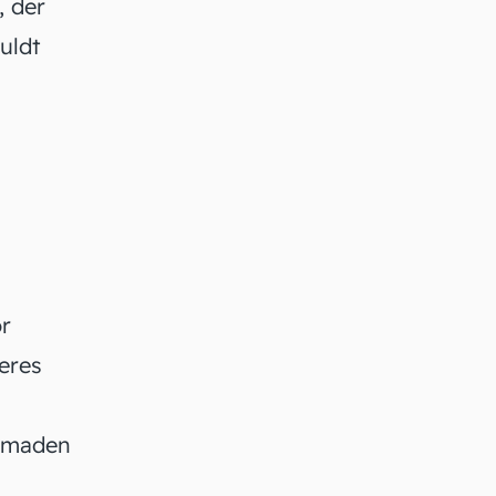
 der
uldt
or
deres
r maden