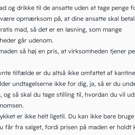
d og drikke til de ansatte uden at tage penge fo
 være opmærksom på, at dine ansatte skal betal
gratis mad, så det er en løsning, som mange
heder går udenom.
maden så høj en pris, at virksomheden tjener p
nte tilfælde er du altså ikke omfattet af kanti
er undtagelserne ikke for dig, ja, så er du und
, og så skal du tage stilling til, hvordan du vil u
emomsen.
kket er ikke helt ligetil. Du kan ikke bare bruge
u får fra salget, fordi prisen på maden er holdt 