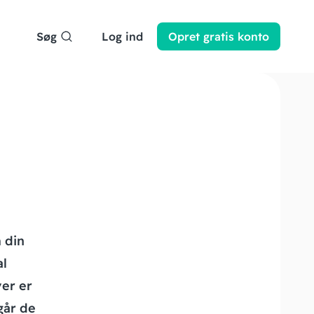
Søg
Log ind
Opret
gratis
konto
m din
al
er er
går de