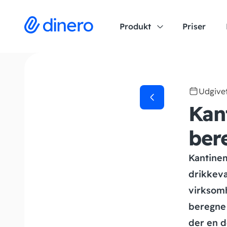
Produkt
Priser
Udgive
Kan
ber
Kantinem
drikkeva
virksomh
beregne 
der en d