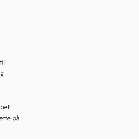
il
og
øbet
ette på