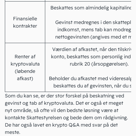
Beskattes som almindelig
kapitalind
Finansielle
Gevinst medregnes i den skatteplig
kontrakter
indkomst, mens tab kan modregne
nettogevinsten (angives med et mi
Værdien af afkastet, når den tilskrive
Renter af
konto, beskattes som personlig indko
kryptovaluta
rubrik 20 (årsopgørelsen).
(løbende
afkast)
Beholder du afkastet med videresalg f
beskattes du af gevinsten, når du sæ
Som du kan se, er der stor forskel på beskatning ved
gevinst og tab af kryptovaluta. Det er også et meget
nyt område, så ofte vil den bedste løsning være at
kontakte Skattestyrelsen og bede dem om rådgivning.
De har også lavet en
krypto Q&A
med svar på det
meste.