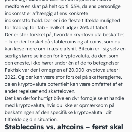
medføre en skat på helt op til 53%, da ens personlige
indkomst er afhængig af ens konkrete
indkomstforhold. Der er i de fleste tilfælde mulighed
for fradrag for tab – hvilket udgør 26% af tabet.
Der er stor forskel på, hvordan kryptovaluta beskattes
– fx er der forskel på stablecoins og altcoins, som du
kan læse mere om i næste afsnit.
Bitcoin
er i sig selv en
særlig størrelse inden for kryptovaluta, da den, som
den eneste, ikke hører under én af de to betegnelser.
Faktisk var der i omegnen af
20.000 kryptovalutaer i
2022
. Og der kan være stor forskel på skattereglerne,
da en kryptovaluta potentielt kan være omfattet af et
andet regelsæt end skatteloven.
Det kan derfor hurtigt blive en dyr fornøjelse at handle
med kryptovaluta, hvis du ikke er opmærksom på
beskatningen af den specifikke kryptovaluta i dit
tilfælde og din situation.
Stablecoins vs. altcoins – først skal