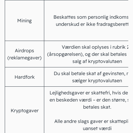
Beskattes som personlig indkomst 
Mining
underskud er ikke fradragsberettig
Værdien skal oplyses i rubrik 20
Airdrops
(årsopgørelsen), og der skal betales s
(reklamegaver)
salg af kryptovalutaen
Du skal betale skat af gevinsten, nå
Hardfork
sælger kryptovalutaen
Lejlighedsgaver
er skattefri, hvis den
en beskeden værdi – er den større, sk
betales skat.
Kryptogaver
Alle andre slags gaver er skatteplig
uanset værdi