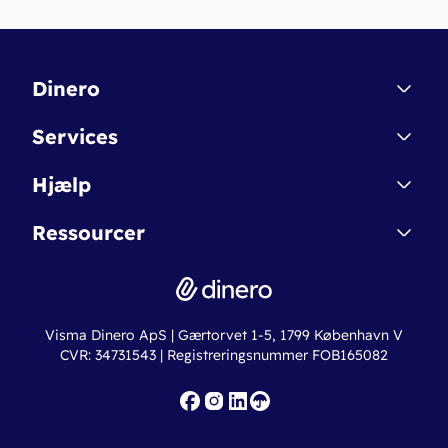
Dinero
Kontakt
Services
Affiliate
Dinero Starter
Hjælp
Betingelser & Sikkerhed
Dinero Starter+
Nye funktioner
Regnskabsordbogen
Ressourcer
Dinero Pro
Driftsstatus
Find revisor
Dinero Total
Integrationer
Regnskabslove
Lønsystem
Valutaomregner
Hvem er Dinero for?
Erhvervslån
Ny virksomhed
Visma Dinero ApS | Gærtorvet 1-5, 1799 København V
Online regnskabskurser
CVR: 34731543 | Registreringsnummer FOB165082
Fakturaskabeloner
Iværksætterlegat
Nye funktioner
Roadmap