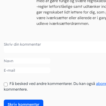
med at gøre tunge og svære regnskabs
-regler letforståelige samt udtænker in
gør regnskabet lidt lettere for dig, som 
være iværksætter eller allerede er i ga
udleve iværksætterdrømmen.
Kommentar
Navn
Email
Få besked ved andre kommentarer. Du kan også
abon
kommentere.