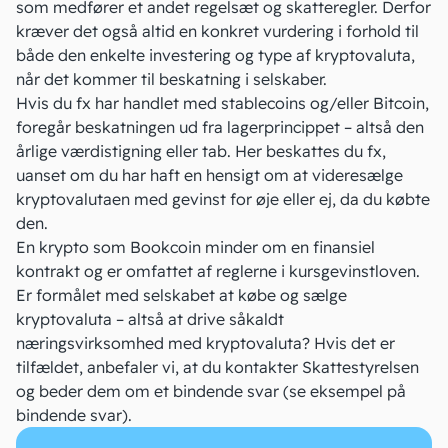
som medfører et andet regelsæt og skatteregler. Derfor
kræver det også altid en konkret vurdering i forhold til
både den enkelte investering og type af kryptovaluta,
når det kommer til
beskatning i selskaber
.
Hvis du fx har handlet med stablecoins og/eller Bitcoin,
foregår beskatningen ud fra lagerprincippet – altså den
årlige værdistigning eller tab. Her beskattes du fx,
uanset om du har haft en hensigt om at videresælge
kryptovalutaen med gevinst for øje eller ej, da du købte
den.
En krypto som Bookcoin minder om en finansiel
kontrakt og er omfattet af reglerne i kursgevinstloven.
Er formålet med selskabet at købe og sælge
kryptovaluta – altså at drive såkaldt
næringsvirksomhed med kryptovaluta? Hvis det er
tilfældet, anbefaler vi, at du kontakter Skattestyrelsen
og beder dem om et bindende svar (
se eksempel på
bindende svar
).