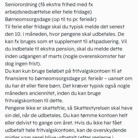
Seniorordning (få ekstra frihed med fx
arbejdsnedsættelse eller hele fridage)
Børneomsorgsdage (op til to pr. ferieår)
Til ferie eller fridage skal du typisk melde det senest
den 10. i måneden, hvor pengene skal udbetales. De
kan fx bruges som et supplement til
afspadsering
. Vil
du indbetale til ekstra pension, skal du melde dette
inden udgangen af marts (nogle overenskomster har
dog ingen frist).
Du kan kun bruge beløbet på fritvalgskontoen til at
finansiere to børneomsorgsdage pr. ferieår – uanset om
du har ét eller flere børn. Det kræver typisk også nogle
måneders anciennitet, inden du kan bruge
fritvalgskontoen til dette.
Pengene ikke er skattefrie, så
Skattestyrelsen
skal have
sin del, når de udbetales. Du kan tømme kontoen helt
eller delvist to gange om året. Hvis du ikke har fået
udbetalt hele fritvalgskontoen, kan de overskydende
midler som regel blive udbetalt (efter reglerne i