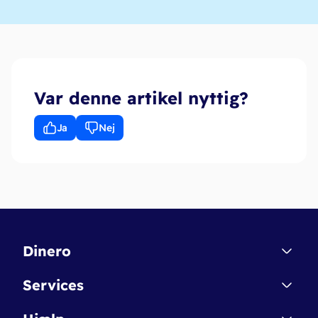
Var denne artikel nyttig?
Ja
Nej
Ansættelseskontrakt
Overenskomst
Fagforening
Afspadsering
Dinero
Kontakt
Services
Affiliate
Dinero Starter