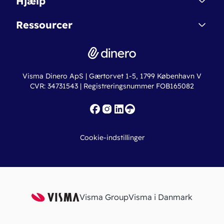
Hjælp
Betingelser & Sikkerhed
Dinero Starter+
Nye funktioner
Regnskabsordbogen
Ressourcer
Dinero Pro
Driftsstatus
Find revisor
Dinero Total
Integrationer
Regnskabslove
Lønsystem
Valutaomregner
Hvem er Dinero for?
Erhvervslån
Ny virksomhed
Visma Dinero ApS | Gærtorvet 1-5, 1799 København V
Online regnskabskurser
CVR: 34731543 | Registreringsnummer FOB165082
Fakturaskabeloner
Iværksætterlegat
Nye funktioner
Roadmap
Cookie-indstillinger
API
Visma Group
Visma i Danmark