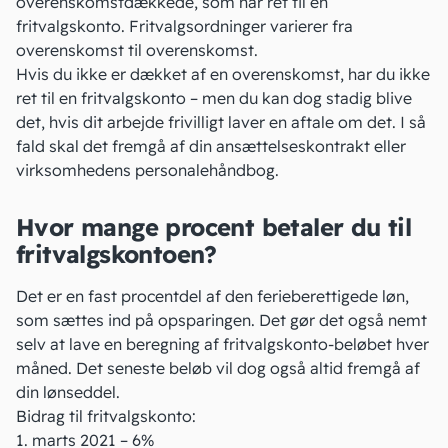
overenskomstdækkede, som har ret til en
fritvalgskonto. Fritvalgsordninger varierer fra
overenskomst til overenskomst.
Hvis du ikke er dækket af en overenskomst, har du ikke
ret til en fritvalgskonto – men du kan dog stadig blive
det, hvis dit arbejde frivilligt laver en aftale om det. I så
fald skal det fremgå af din ansættelseskontrakt eller
virksomhedens
personalehåndbog
.
Hvor mange procent betaler du til
fritvalgskontoen?
Det er en fast procentdel af den ferieberettigede løn,
som sættes ind på opsparingen. Det gør det også nemt
selv at lave en beregning af fritvalgskonto-beløbet hver
måned. Det seneste beløb vil dog også altid
fremgå af
din lønseddel
.
Bidrag til fritvalgskonto:
1. marts 2021 – 6%