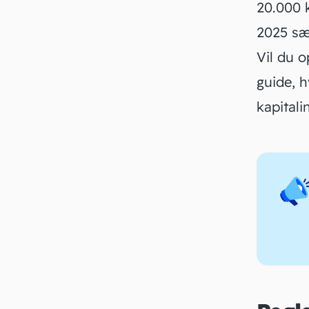
20.000 k
2025 s
Vil du
o
guide, 
kapitali