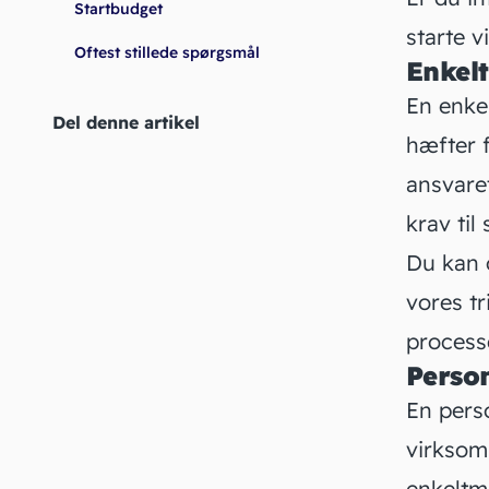
Startbudget
starte 
Oftest stillede spørgsmål
Enkel
En enke
Del denne artikel
hæfter 
ansvaret
krav til
Du kan
vores t
process
Person
En pers
virksom
enkeltm