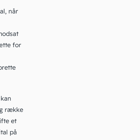
al, når
modsat
tte
for
prette
 kan
ng række
fte et
tal på