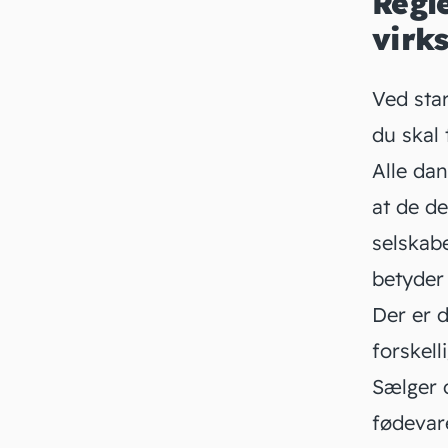
Regle
vir
Ved star
du skal 
Alle dan
at de d
selskab
betyder
Der er 
forskel
Sælger d
fødevar