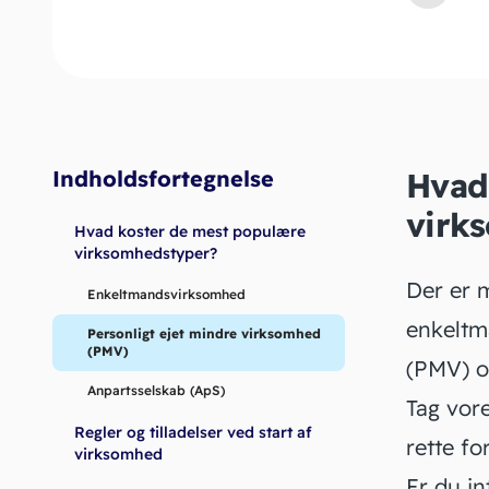
Indholdsfortegnelse
Hvad
virk
Hvad koster de mest populære
virksomhedstyper?
Der er 
Enkeltmandsvirksomhed
enkeltm
Personligt ejet mindre virksomhed
(PMV)
(PMV) o
Anpartsselskab (ApS)
Tag vore
Regler og tilladelser ved start af
rette fo
virksomhed
Er du i