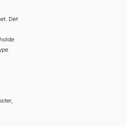
et
. Det
eholde
type
ster,