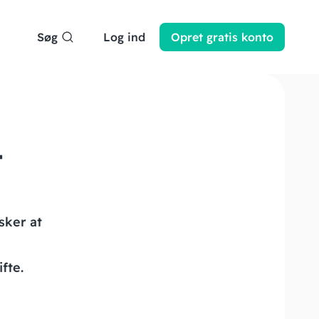
Søg
Log ind
Opret
gratis
konto
t
sker at
fte.