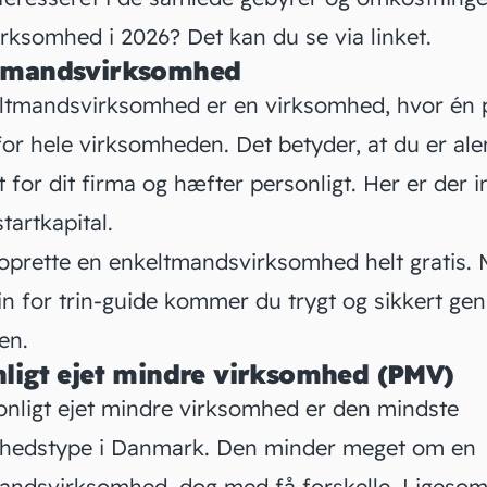
virksomhed
i 2026? Det kan du se via linket.
tmandsvirksomhed
ltmandsvirksomhed er en virksomhed, hvor én 
for hele virksomheden. Det betyder, at du er al
 for dit firma og hæfter personligt. Her er der i
startkapital
.
oprette en enkeltmandsvirksomhed
helt gratis.
rin for trin-guide kommer du trygt og sikkert g
en.
ligt ejet mindre virksomhed (PMV)
onligt ejet mindre virksomhed
er den mindste
hedstype i Danmark. Den minder meget om en
andsvirksomhed, dog med få forskelle. Ligeso