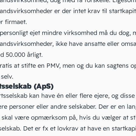
ndsvirksomheder er der intet krav til startkapit
er firmaet.
personligt ejet mindre virksomhed må du dog, 
andsvirksomheder, ikke have ansatte eller
omsæ
d 50.000 årligt.
gratis at stifte en PMV, men og du kan sagtens
o
selv
.
sselskab (ApS)
rtsselskab
kan have én eller flere ejere, og disse
re personer eller andre selskaber. Der er en la
u skal være opmærksom på, hvis du vælger at sti
elskab. Det er fx et lovkrav at have en startkapi