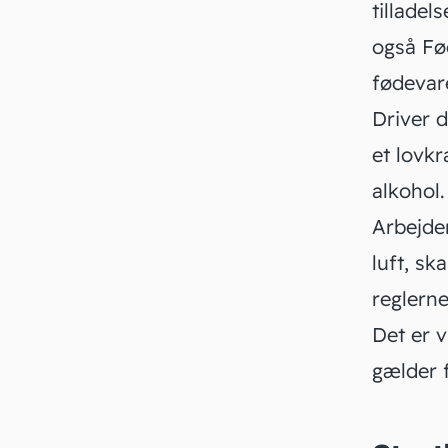
tilladel
også Fø
fødevar
Driver 
et lovkr
alkohol.
Arbejde
luft, sk
reglerne
Det er v
gælder 