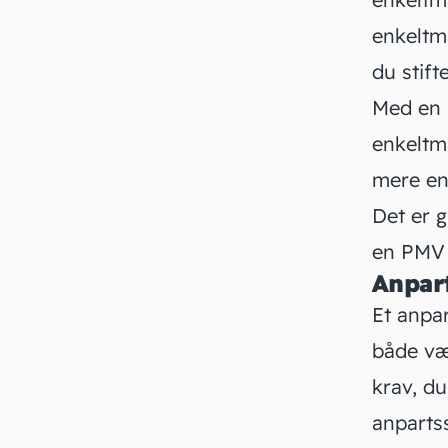
enkeltma
du stift
Med en 
enkeltm
mere en
Det er 
en PMV 
Anpart
Et anpa
både væ
krav, d
anpartss