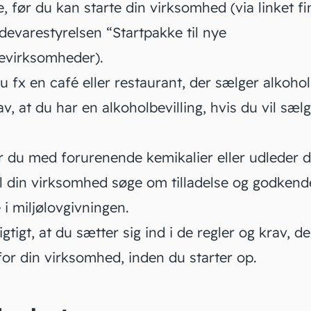
se, før du kan starte din virksomhed (via linket f
devarestyrelsen “Startpakke til nye
evirksomheder).
du fx en
café eller restaurant
, der sælger alkohol
av, at du har en alkoholbevilling, hvis du vil sæl
r du med forurenende kemikalier eller udleder d
al din virksomhed søge om tilladelse og godkend
 i
miljølovgivningen
.
igtigt, at du sætter sig ind i de regler og krav, de
for din virksomhed, inden du starter op.