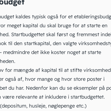
tbudget
budget kaldes typisk også for
et etableringsbudg
hvor meget
kapital
du skal bruge for at starte en
hed. Startbudgettet skal først og fremmest ind
nok til den startkapital, den valgte virksomheds
– medmindre det ikke koster noget at starte
mheden.
v for mængde af kapital til at stifte virksomhed
r også af, hvor mange og hvor store
poster i
bet
du har. Nedenfor kan du se eksempler på po
 være relevante at inkludere i startbudgettet.
(depositum, husleje, nøglepenge etc.)