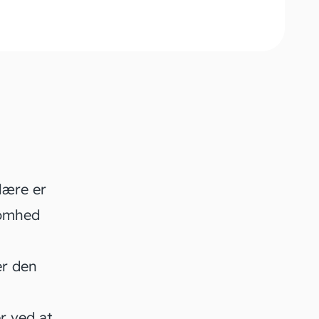
lære er
somhed
er den
r ved at