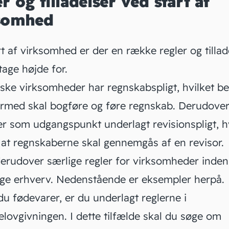
r og tilladelser ved start af
ksomhed
t af virksomhed er der en række regler og tillad
tage højde for.
ske virksomheder har regnskabspligt, hvilket be
ermed skal bogføre og føre regnskab. Derudover 
er som udgangspunkt underlagt
revisionspligt
, h
 at regnskaberne skal gennemgås af en revisor.
derudover særlige regler for virksomheder inden
lige erhverv. Nedenstående er eksempler herpå.
u fødevarer, er du underlagt reglerne i
elovgivningen
. I dette tilfælde skal du søge om