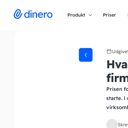
Produkt
Priser
Udgive
Hvad
fir
Prisen f
starte. 
virksomh
Skre