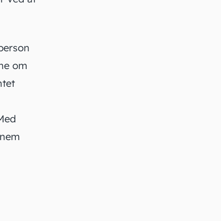
person
ene om
ntet
 Med
ennem
m