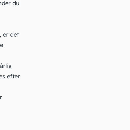
inder du
, er det
ge
årlig
es efter
r