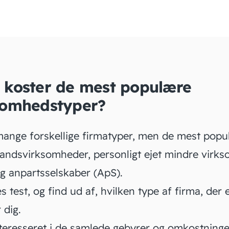
 koster de mest populære
somhedstyper?
mange forskellige firmatyper, men de mest popu
andsvirksomheder,
personligt ejet mindre virk
g anpartsselskaber (ApS).
s test
, og find ud af, hvilken type af firma, der 
r dig.
nteresseret i de samlede gebyrer og
omkostninge