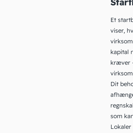
Star
Et start
viser, 
virksom
kapital 
kræver 
virkso
Dit beho
afhænge
regnska
som kan
Lokaler 